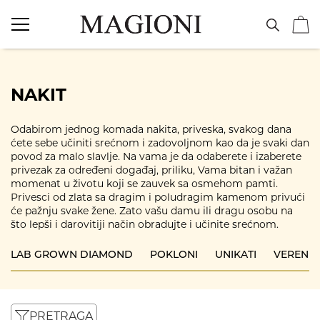
NAKIT
Vereničko prstenje
NAKIT
Burme
Odabirom jednog komada nakita, priveska, svakog dana
ćete sebe učiniti srećnom i zadovoljnom kao da je svaki dan
povod za malo slavlje. Na vama je da odaberete i izaberete
Minđuše
privezak za određeni događaj, priliku, Vama bitan i važan
momenat u životu koji se zauvek sa osmehom pamti.
Privesci od zlata sa dragim i poludragim kamenom privući
Ogrlice
će pažnju svake žene. Zato vašu damu ili dragu osobu na
što lepši i darovitiji način obradujte i učinite srećnom.
Narukvice
LAB GROWN DIAMOND
POKLONI
UNIKATI
VERENIČ
Prstenje
Privesci
PRETRAGA