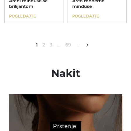
Archi minđuše sa
Arco moderne
brilijantom
minđuše
POGLEDAJTE
POGLEDAJTE
1
2
3
…
69
Nakit
Prstenje