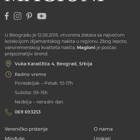
U Beogradu je 12.05.2015. otvorena zlatara sa najvećom
kolekcijom dijamantskog nakita u regionu. Zbog lepote,
vanvremenskog kvaliteta nakita,
Magioni
je postao
prepoznatljiv brend.
Vuka Karadžića 4, Beograd, Srbija
Radno vreme
Ponedeljak – Petak: 10-17h
Subota: 09-15h
Nedelja – neradni dan
069 693253
Vereničko prstenje
O nama
Minđuše
Unikati