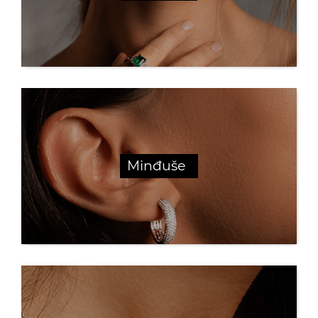
Minđuše