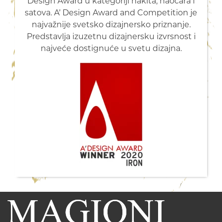
Design Award u kategoriji nakita, naočara i
satova. A’ Design Award and Competition je
najvažnije svetsko dizajnersko priznanje.
Predstavlja izuzetnu dizajnersku izvrsnost i
najveće dostignuće u svetu dizajna.