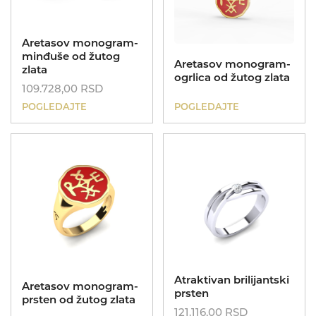
Aretasov monogram-
minđuše od žutog
Aretasov monogram-
zlata
ogrlica od žutog zlata
109.728,00
RSD
POGLEDAJTE
POGLEDAJTE
Atraktivan brilijantski
Aretasov monogram-
prsten
prsten od žutog zlata
121.116,00
RSD