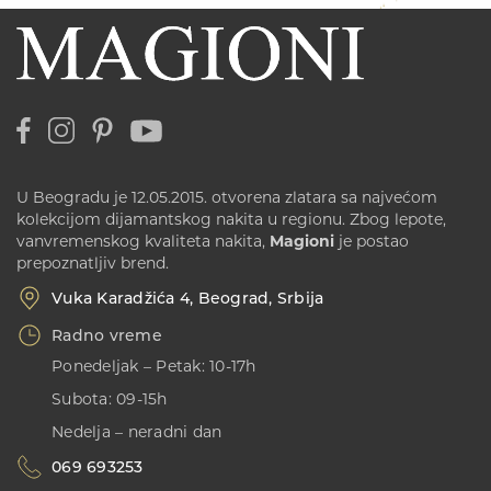
U Beogradu je 12.05.2015. otvorena zlatara sa najvećom
kolekcijom dijamantskog nakita u regionu. Zbog lepote,
vanvremenskog kvaliteta nakita,
Magioni
je postao
prepoznatljiv brend.
Vuka Karadžića 4, Beograd, Srbija
Radno vreme
Ponedeljak – Petak: 10-17h
Subota: 09-15h
Nedelja – neradni dan
069 693253