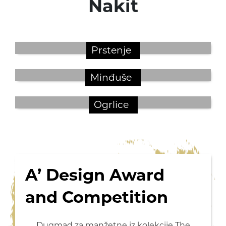
Nakit
Prstenje
Minđuše
Ogrlice
A’ Design Award
and Competition
Dugmad za manžetne iz kolekcije The