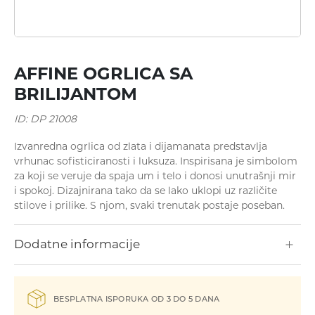
Minđuše
AFFINE OGRLICA SA
BRILIJANTOM
ID: DP 21008
Izvanredna ogrlica od zlata i dijamanata predstavlja
vrhunac sofisticiranosti i luksuza. Inspirisana je simbolom
za koji se veruje da spaja um i telo i donosi unutrašnji mir
Ogrlice
i spokoj. Dizajnirana tako da se lako uklopi uz različite
stilove i prilike. S njom, svaki trenutak postaje poseban.
Dodatne informacije
BESPLATNA ISPORUKA OD 3 DO 5 DANA