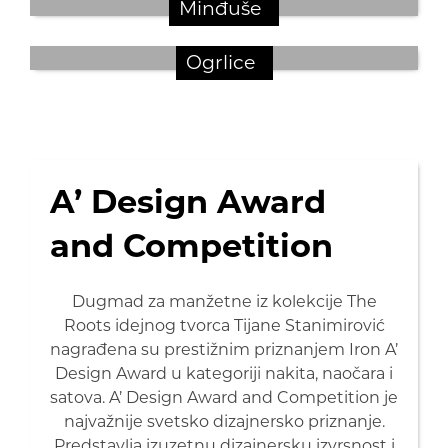
Minđuše
Ogrlice
A’ Design Award
and Competition
Dugmad za manžetne iz kolekcije The
Roots idejnog tvorca Tijane Stanimirović
nagrađena su prestižnim priznanjem Iron A’
Design Award u kategoriji nakita, naočara i
satova. A’ Design Award and Competition je
najvažnije svetsko dizajnersko priznanje.
Predstavlja izuzetnu dizajnersku izvrsnost i