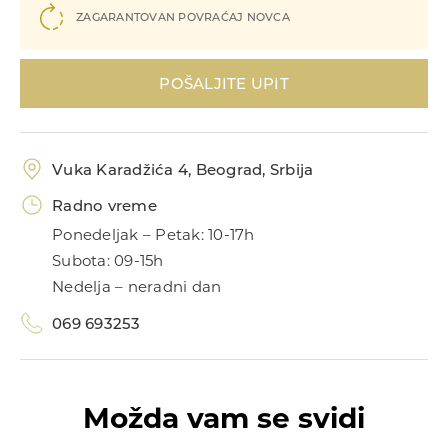
ZAGARANTOVAN POVRAĆAJ NOVCA
Narukvice
POŠALJITE UPIT
Vuka Karadžića 4, Beograd, Srbija
Radno vreme
Prstenje
Ponedeljak – Petak: 10-17h
Subota: 09-15h
Nedelja – neradni dan
069 693253
Možda vam se svidi
Privesci