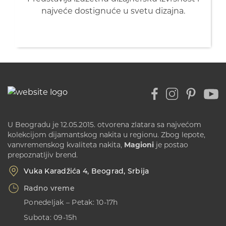
najveće dostignuće u svetu dizajna.
U Beogradu je 12.05.2015. otvorena zlatara sa najvećom
kolekcijom dijamantskog nakita u regionu. Zbog lepote,
vanvremenskog kvaliteta nakita,
Magioni
je postao
prepoznatljiv brend.
Vuka Karadžića 4, Beograd, Srbija
Radno vreme
Ponedeljak – Petak: 10-17h
Subota: 09-15h