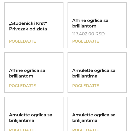
Affine ogrlica sa
„Studenički Krst“
brilijantom
Privezak od zlata
117.402,00
RSD
POGLEDAJTE
POGLEDAJTE
UNIKATI
Kolekcije
MIJE MAGIONI
Affine ogrlica sa
Amulette ogrlica sa
brilijantom
brilijantima
Dečije minđuše
ID
POKLONI
POGLEDAJTE
POGLEDAJTE
Zlatnik
O NAMA
KONTAKT
069 693253
Amulette ogrlica sa
Amulette ogrlica sa
brilijantima
brilijantima
POGLEDAJTE
POGLEDAJTE