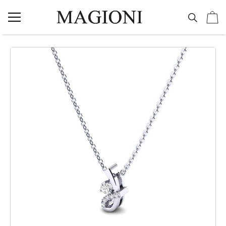
NAKIT
Vereničko prstenje
Burme