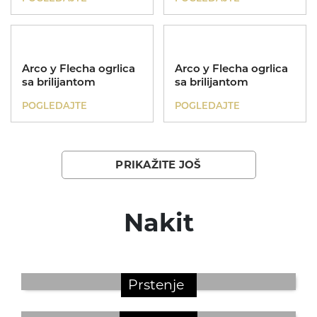
Dečije narukvice
Kinetik
Poklon za rođendan
Dečije ogrlice
Arco y Flecha ogrlica
Arco y Flecha ogrlica
Poklon za krštenje
sa brilijantom
sa brilijantom
POGLEDAJTE
POGLEDAJTE
Poklon za sve prilike
Nasleđe
PRIKAŽITE JOŠ
Nakit
Prstenje
Koreni