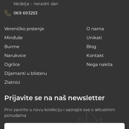
Nedelja – neradni dan
069 693253
Vereničko prstenje
O nama
Minđuše
Unikati
Burme
Blog
Narukvice
Kontakt
Ogrlice
Nega nakita
Dijamanti u blisteru
Zlatnici
Prijavite se na naš newsletter
Prvi zavirite u novu kolekciju i saznajte sve o aktuelnim
ponudama