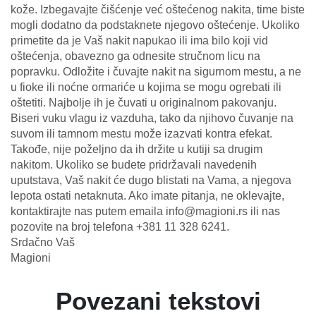
kože. Izbegavajte čišćenje već oštećenog nakita, time biste
mogli dodatno da podstaknete njegovo oštećenje. Ukoliko
primetite da je Vaš nakit napukao ili ima bilo koji vid
oštećenja, obavezno ga odnesite stručnom licu na
popravku. Odložite i čuvajte nakit na sigurnom mestu, a ne
u fioke ili noćne ormariće u kojima se mogu ogrebati ili
oštetiti. Najbolje ih je čuvati u originalnom pakovanju.
Biseri vuku vlagu iz vazduha, tako da njihovo čuvanje na
suvom ili tamnom mestu može izazvati kontra efekat.
Takođe, nije poželjno da ih držite u kutiji sa drugim
nakitom. Ukoliko se budete pridržavali navedenih
uputstava, Vaš nakit će dugo blistati na Vama, a njegova
lepota ostati netaknuta. Ako imate pitanja, ne oklevajte,
kontaktirajte nas putem emaila info@magioni.rs ili nas
pozovite na broj telefona +381 11 328 6241.
Srdačno Vaš
Magioni
Povezani tekstovi