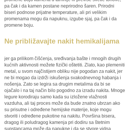
pa čak i da kamen postane neprirodno šaren. Prirodni
biseri podnose prijatne temperature, ali pri velikim
promenama mogu da napuknu, izgube sjaj, pa čak i da
promene boju.
Ne približavajte nakit hemikalijama
jer ga prilikom čišćenja, sređivanja bašte i mnogih drugih
kućnih aktivnosti možete fizički oštetiti. Zlato, kao plemeniti
metal, u svom najčistijem obliku nije pogodan za nakit, jer
ne bi mogao da izdrži iskušenja svakodnevnog habanja i
nošenja. Zato se legira sa drugim metalima da bi se
ojačalo i na taj način bilo pogodno za izradu nakita. Mnoge
legure korodiraju samo kada su izložene vlažnosti
vazduha, ali taj proces može da bude znatno ubrzan ako
su prisutne i određene hemijske materije, koje mogu
stvoriti i određene pukotine na nakitu. Površina bisera,
dragog ili poludragog kamenja pri dodiru sa štetnim
supstancama može da napukne i da se stvore vidna