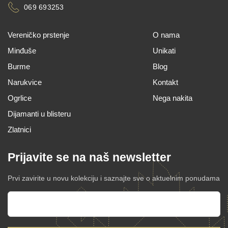
069 693253
Vereničko prstenje
O nama
Minđuše
Unikati
Burme
Blog
Narukvice
Kontakt
Ogrlice
Nega nakita
Dijamanti u blisteru
Zlatnici
Prijavite se na naš newsletter
Prvi zavirite u novu kolekciju i saznajte sve o aktuelnim ponudama