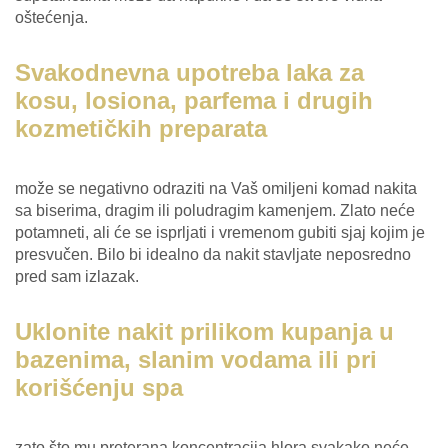
oštećenja.
Svakodnevna upotreba laka za
kosu, losiona, parfema i drugih
kozmetičkih preparata
može se negativno odraziti na Vaš omiljeni komad nakita
sa biserima, dragim ili poludragim kamenjem. Zlato neće
potamneti, ali će se isprljati i vremenom gubiti sjaj kojim je
presvučen. Bilo bi idealno da nakit stavljate neposredno
pred sam izlazak.
Uklonite nakit prilikom kupanja u
bazenima, slanim vodama ili pri
korišćenju spa
zato što mu preterana koncentracija hlora svakako neće