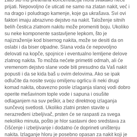
prijati. Nepovoljno će uticati ne samo na zlatan nakit, već i
na drago i poludrago kamenje, koje ga ukrašava. Svi ovi
faktori imaju abrazivno dejstvo na nakit. Taloženje sitnih
belih čestica zlatnom nakitu može promeniti boju. Ukoliko
su neke komponente sastavljene lepkom, što je
najizraženije kod bisernog nakita, može se desiti da on
oslabi i da biser otpadne. Slana voda će nepovoljno
delovati na kopče, spojnice i eventualno lemljene delove
zlatnog nakita. To možda nećete primetiti odmah, ali će
vremenom dejstvo slane vode biti presudno da Vaš nakit
popusti i da se kida baš u ovim delovima. Ako se ipak
odlučite da nosite svoju omiljenu ogrlicu ili neki drugi
komad nakita, obavezno posle izlaganja slanoj vodi dobro
operite mešavinom tople vode i sapuna i osušite
odlaganjem na suv peškir, a bez direktnog izlaganja
sunčevoj svetlosti. Ukoliko zlatni prsten stavite u
nerazređeni izbeljivač, prsten će se raspasti za svega
nekoliko minuta, pošto je hlor sastavni deo sredstava za
čišćenje i izbeljivanje i dodatno će doprineti uništenju
nakita. Izlaganje hloru je posebno opasan za nakit koji je