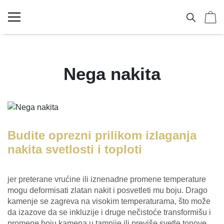
NAKIT
Vereničko prstenje
Kolekcije
Zlatnik
Dečije minđuše
UNIKATI
Nega nakita
Burme
ID
Poklon za rođendan
Dečije narukvice
MIJE MAGIONI
POKLONI
Minđuše
Kinetik
Poklon za krštenje
Dečije ogrlice
O NAMA
Ogrlice
Nasleđe
Poklon za sve prilike
KONTAKT
Budite oprezni prilikom izlaganja
069 693253
nakita svetlosti i toploti
Narukvice
Koreni
jer preterane vrućine ili iznenadne promene temperature
Prstenje
mogu deformisati zlatan nakit i posvetleti mu boju. Drago
kamenje se zagreva na visokim temperaturama, što može
Privesci
da izazove da se inkluzije i druge nečistoće transformišu i
promene boju kamena u tamnije ili previše svetle tonove,