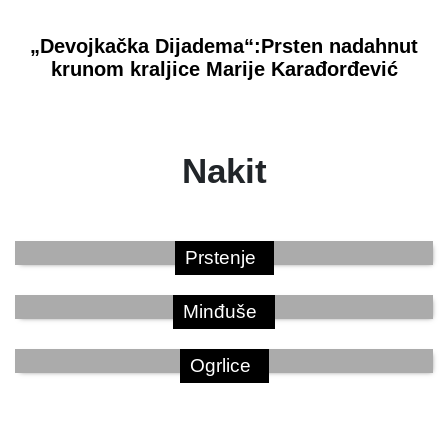
„Devojkačka Dijadema“:Prsten nadahnut
krunom kraljice Marije Karađorđević
Nakit
Prstenje
Minđuše
Ogrlice