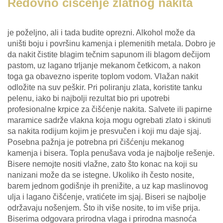
Redovno čišćenje zlatnog nakita
je poželjno, ali i tada budite oprezni. Alkohol može da
uništi boju i površinu kamenja i plemenitih metala. Dobro je
da nakit čistite blagim tečnim sapunom ili blagom dečijom
pastom, uz lagano trljanje mekanom četkicom, a nakon
toga ga obavezno isperite toplom vodom. Vlažan nakit
odložite na suv peškir. Pri poliranju zlata, koristite tanku
pelenu, iako bi najbolji rezultat bio pri upotrebi
profesionalne krpice za čišćenje nakita. Salvete ili papirne
maramice sadrže vlakna koja mogu ogrebati zlato i skinuti
sa nakita rodijum kojim je presvučen i koji mu daje sjaj.
Posebna pažnja je potrebna pri čišćenju mekanog
kamenja i bisera. Topla penušava voda je najbolje rešenje.
Bisere nemojte nositi vlažne, zato što konac na koji su
nanizani može da se istegne. Ukoliko ih često nosite,
barem jednom godišnje ih prenižite, a uz kap maslinovog
ulja i lagano čišćenje, vratićete im sjaj. Biseri se najbolje
održavaju nošenjem. Što ih više nosite, to im više prija.
Biserima odgovara prirodna vlaga i prirodna masnoća