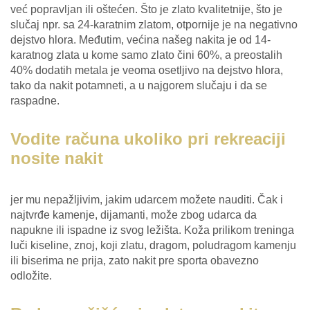
već popravljan ili oštećen. Što je zlato kvalitetnije, što je
slučaj npr. sa 24-karatnim zlatom, otpornije je na negativno
dejstvo hlora. Međutim, većina našeg nakita je od 14-
karatnog zlata u kome samo zlato čini 60%, a preostalih
40% dodatih metala je veoma osetljivo na dejstvo hlora,
tako da nakit potamneti, a u najgorem slučaju i da se
raspadne.
Vodite računa ukoliko pri rekreaciji
nosite nakit
jer mu nepažljivim, jakim udarcem možete nauditi. Čak i
najtvrđe kamenje, dijamanti, može zbog udarca da
napukne ili ispadne iz svog ležišta. Koža prilikom treninga
luči kiseline, znoj, koji zlatu, dragom, poludragom kamenju
ili biserima ne prija, zato nakit pre sporta obavezno
odložite.