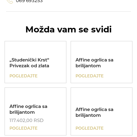
069 693253
Poklon za sve prilike
Kinetik
Možda vam se svidi
Nasleđe
Koreni
„Studenički Krst“
Affine ogrlica sa
Privezak od zlata
brilijantom
POGLEDAJTE
POGLEDAJTE
Affine ogrlica sa
Affine ogrlica sa
brilijantom
brilijantom
117.402,00
RSD
POGLEDAJTE
POGLEDAJTE