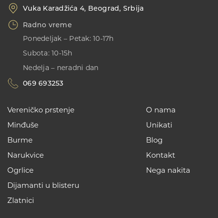
Vuka Karadžića 4, Beograd, Srbija
Radno vreme
Ponedeljak – Petak: 10-17h
Subota: 10-15h
Nedelja – neradni dan
069 693253
Vereničko prstenje
O nama
Minđuše
Unikati
Burme
Blog
Narukvice
Kontakt
Ogrlice
Nega nakita
Dijamanti u blisteru
Zlatnici