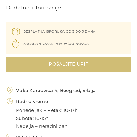
Dodatne informacije
BESPLATNA ISPORUKA OD 3 DO 5 DANA
ZAGARANTOVAN POVRAĆAJ NOVCA
UNIKATI
POŠALJITE UPIT
Kolekcije
MIJE MAGIONI
Dečije minđuše
POKLONI
Vuka Karadžića 4, Beograd, Srbija
Zlatnik
O NAMA
Dečije narukvice
Radno vreme
Ponedeljak – Petak: 10-17h
KONTAKT
Poklon za rođendan
Dečije ogrlice
Subota: 10-15h
069 693253
Nedelja – neradni dan
Poklon za krštenje
ID