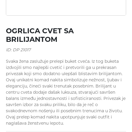
OGRLICA CVET SA
BRILIJANTOM
ID: DP 21017
Narukvice
Svaka žena zaslužuje prelepi buket cveća. Iz tog buketa
izdvojili smo najlepši cvetić i pretvorili ga u prekrasan
privezak koji smo dodatno ulepšali blistavim brilijantom.
Ovaj unikatni komad nakita simbolizuje nežnost, ljubav i
eleganciju, čineći svaki trenutak posebnim. Brilijant u
centru cveta dodaje dašak luksuza, stvarajući savršen
balans između jednostavnosti i sofisticiranosti. Privezak je
savršen izbor za svaku priliku, bilo da je reč o
svakodnevnom nošenju ili posebnim trenucima u životu.
Prstenje
Ovaj prelep komad nakita upotpunjuje svaki outfit i
naglašava ženstvenu lepotu.
Privesci