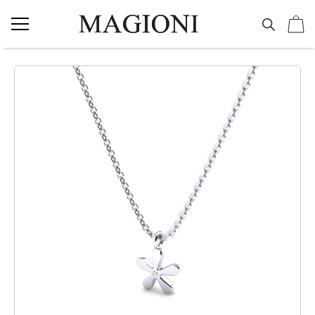
NAKIT
Vereničko prstenje
Burme
Minđuše
Ogrlice