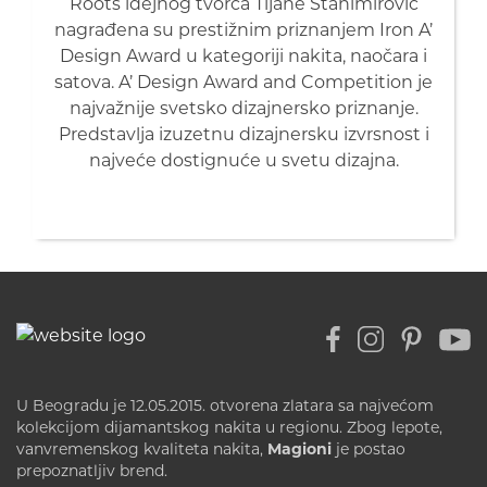
Roots idejnog tvorca Tijane Stanimirović
nagrađena su prestižnim priznanjem Iron A’
Design Award u kategoriji nakita, naočara i
satova. A’ Design Award and Competition je
najvažnije svetsko dizajnersko priznanje.
Predstavlja izuzetnu dizajnersku izvrsnost i
najveće dostignuće u svetu dizajna.
U Beogradu je 12.05.2015. otvorena zlatara sa najvećom
kolekcijom dijamantskog nakita u regionu. Zbog lepote,
vanvremenskog kvaliteta nakita,
Magioni
je postao
prepoznatljiv brend.