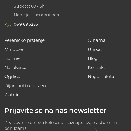
Subota: 09-15h
Nedelja – neradni dan
069 693253
Vereničko prstenje
O nama
Minđuše
Unikati
Burme
Blog
Narukvice
Kontakt
Ogrlice
Nega nakita
Dijamanti u blisteru
Zlatnici
Prijavite se na naš newsletter
Prvi zavirite u novu kolekciju i saznajte sve o aktuelnim
ponudama