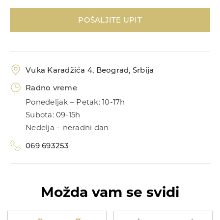
POŠALJITE UPIT
Vuka Karadžića 4, Beograd, Srbija
Radno vreme
UNIKATI
Ponedeljak – Petak: 10-17h
Kolekcije
MIJE MAGIONI
Subota: 09-15h
Nedelja – neradni dan
Dečije minđuše
POKLONI
069 693253
Zlatnik
O NAMA
KONTAKT
Možda vam se svidi
069 693253
ID