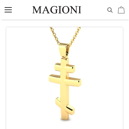
NAKIT
Vereničko prstenje
Burme