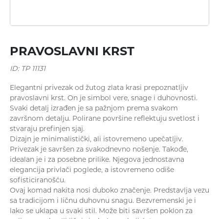
Minđuše
PRAVOSLAVNI KRST
ID: TP 11131
Elegantni privezak od žutog zlata krasi prepoznatljiv
pravoslavni krst. On je simbol vere, snage i duhovnosti.
Svaki detalj izrađen je sa pažnjom prema svakom
završnom detalju. Polirane površine reflektuju svetlost i
stvaraju prefinjen sjaj.
Ogrlice
Dizajn je minimalistički, ali istovremeno upečatljiv.
Privezak je savršen za svakodnevno nošenje. Takođe,
idealan je i za posebne prilike. Njegova jednostavna
elegancija privlači poglede, a istovremeno odiše
sofisticiranošću.
Ovaj komad nakita nosi duboko značenje. Predstavlja vezu
sa tradicijom i ličnu duhovnu snagu. Bezvremenski je i
lako se uklapa u svaki stil. Može biti savršen poklon za