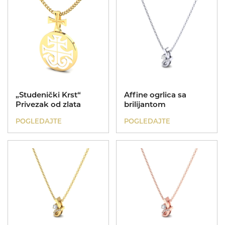
Dečije narukvice
Poklon za rođendan
Kinetik
„Studenički Krst“
Affine ogrlica sa
Privezak od zlata
brilijantom
Dečije ogrlice
POGLEDAJTE
POGLEDAJTE
Poklon za krštenje
Nasleđe