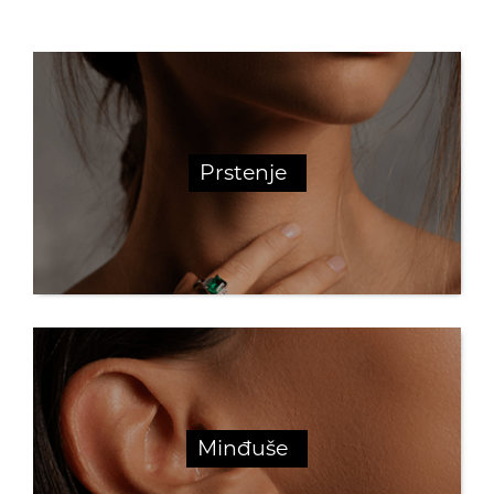
Prstenje
Minđuše