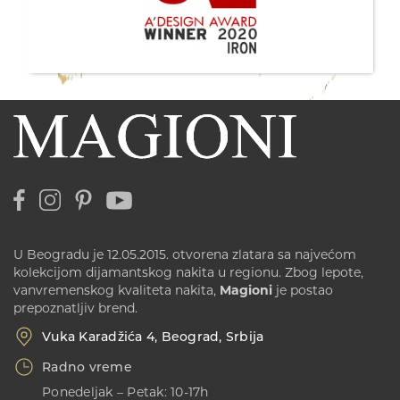
U Beogradu je 12.05.2015. otvorena zlatara sa najvećom
kolekcijom dijamantskog nakita u regionu. Zbog lepote,
vanvremenskog kvaliteta nakita,
Magioni
je postao
prepoznatljiv brend.
Vuka Karadžića 4, Beograd, Srbija
Radno vreme
Ponedeljak – Petak: 10-17h