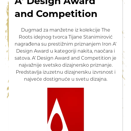
A’ Design Award
and Competition
Dugmad za manžetne iz kolekcije The
Roots idejnog tvorca Tijane Stanimirović
nagrađena su prestižnim priznanjem Iron A’
Design Award u kategoriji nakita, naočara i
satova. A’ Design Award and Competition je
najvažnije svetsko dizajnersko priznanje.
Predstavlja izuzetnu dizajnersku izvrsnost i
najveće dostignuće u svetu dizajna.