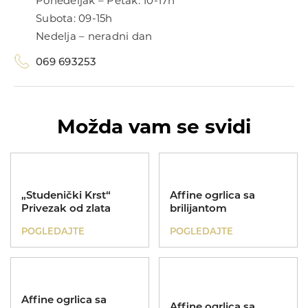
Ponedeljak – Petak: 10-17h
Subota: 09-15h
Nedelja – neradni dan
069 693253
Možda vam se svidi
„Studenički Krst“
Affine ogrlica sa
Privezak od zlata
brilijantom
POGLEDAJTE
POGLEDAJTE
Affine ogrlica sa
Affine ogrlica sa