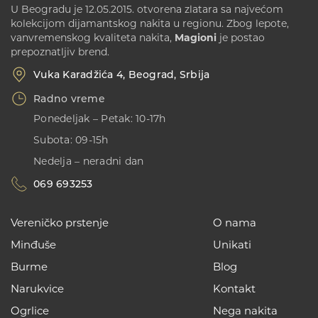
U Beogradu je 12.05.2015. otvorena zlatara sa najvećom
kolekcijom dijamantskog nakita u regionu. Zbog lepote,
vanvremenskog kvaliteta nakita,
Magioni
je postao
prepoznatljiv brend.
Vuka Karadžića 4, Beograd, Srbija
Radno vreme
Ponedeljak – Petak: 10-17h
Subota: 09-15h
Nedelja – neradni dan
069 693253
Vereničko prstenje
O nama
Minđuše
Unikati
Burme
Blog
Narukvice
Kontakt
Ogrlice
Nega nakita