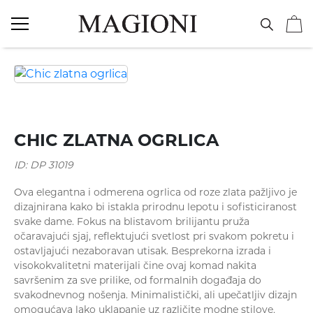
NAKIT
Vereničko prstenje
Kolekcije
Zlatnik
Dečije minđuše
UNIKATI
Burme
ID
Poklon za rođendan
Dečije narukvice
MIJE MAGIONI
POKLONI
CHIC ZLATNA OGRLICA
Minđuše
Kinetik
Poklon za krštenje
Dečije ogrlice
O NAMA
ID: DP 31019
Ogrlice
Nasleđe
Poklon za sve prilike
KONTAKT
Ova elegantna i odmerena ogrlica od roze zlata pažljivo je
dizajnirana kako bi istakla prirodnu lepotu i sofisticiranost
069 693253
Narukvice
Koreni
svake dame. Fokus na blistavom brilijantu pruža
očaravajući sjaj, reflektujući svetlost pri svakom pokretu i
ostavljajući nezaboravan utisak. Besprekorna izrada i
Prstenje
visokokvalitetni materijali čine ovaj komad nakita
savršenim za sve prilike, od formalnih događaja do
Privesci
svakodnevnog nošenja. Minimalistički, ali upečatljiv dizajn
omogućava lako uklapanje uz različite modne stilove,