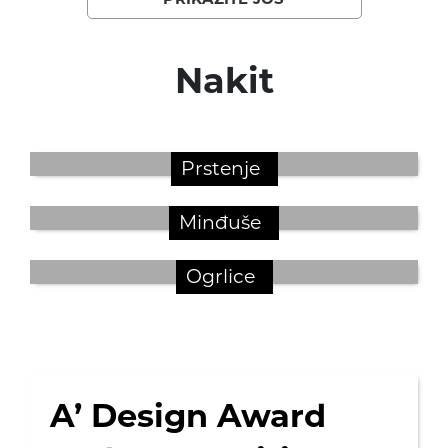
Nakit
Prstenje
Minđuše
Ogrlice
A’ Design Award