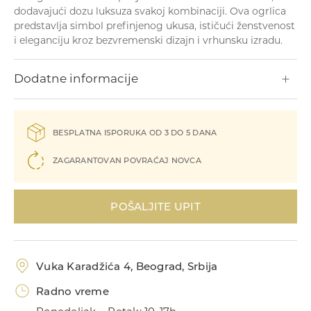
dodavajući dozu luksuza svakoj kombinaciji. Ova ogrlica
predstavlja simbol prefinjenog ukusa, ističući ženstvenost
i eleganciju kroz bezvremenski dizajn i vrhunsku izradu.
Dodatne informacije
BESPLATNA ISPORUKA OD 3 DO 5 DANA
ZAGARANTOVAN POVRAĆAJ NOVCA
POŠALJITE UPIT
Vuka Karadžića 4, Beograd, Srbija
Radno vreme