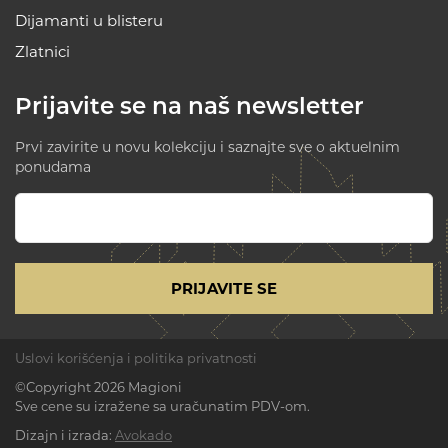
Dijamanti u blisteru
Zlatnici
Prijavite se na naš newsletter
Prvi zavirite u novu kolekciju i saznajte sve o aktuelnim
ponudama
PRIJAVITE SE
Uslovi korišćenja i politika privatnosti
©Copyright 2026 Magioni
Sve cene su izražene sa uračunatim PDV-om.
Dizajn i izrada:
Avokado