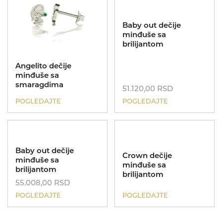
Poklon za sve prilike
Baby out dečije
minđuše sa
brilijantom
Koreni
Angelito dečije
minđuše sa
smaragdima
51.120,00
RSD
POGLEDAJTE
POGLEDAJTE
Baby out dečije
Crown dečije
minđuše sa
minđuše sa
brilijantom
brilijantom
55.008,00
RSD
POGLEDAJTE
POGLEDAJTE