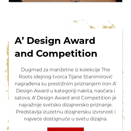
A’ Design Award
and Competition
Dugmad za manžetne iz kolekcije The
Roots idejnog tvorca Tijane Stanimirović
nagrađena su prestižnim priznanjem Iron A’
Design Award u kategoriji nakita, naočara i
satova. A’ Design Award and Competition je
najvažnije svetsko dizajnersko priznanje.
Predstavlja izuzetnu dizajnersku izvrsnost i
najveće dostignuće u svetu dizajna.