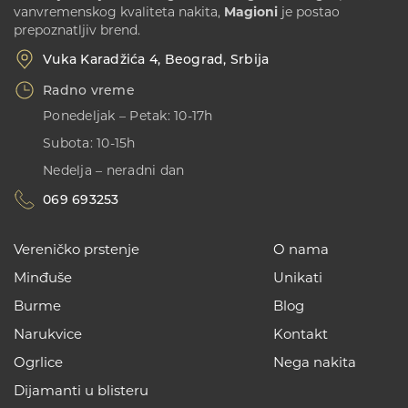
vanvremenskog kvaliteta nakita,
Magioni
je postao
prepoznatljiv brend.
Vuka Karadžića 4, Beograd, Srbija
Radno vreme
Ponedeljak – Petak: 10-17h
Subota: 10-15h
Nedelja – neradni dan
069 693253
Vereničko prstenje
O nama
Minđuše
Unikati
Burme
Blog
Narukvice
Kontakt
Ogrlice
Nega nakita
Dijamanti u blisteru