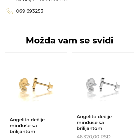
069 693253
Možda vam se svidi
UNIKATI
Kolekcije
MIJE MAGIONI
Dečije minđuše
POKLONI
Zlatnik
O NAMA
KONTAKT
Angelito dečije
Angelito dečije
069 693253
minđuše sa
minđuše sa
brilijantom
ID
brilijantom
46.320,00
RSD