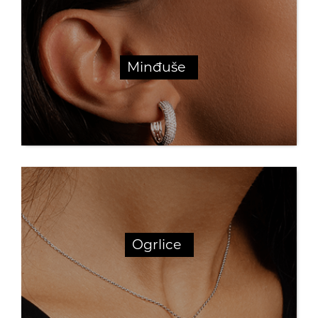
Minđuše
Ogrlice