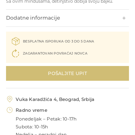
Sa ovim minđušama, detinjstvo dobija svoju bajku.
Narukvice
Dodatne informacije
BESPLATNA ISPORUKA OD 3 DO 5 DANA
ZAGARANTOVAN POVRAĆAJ NOVCA
Prstenje
POŠALJITE UPIT
Vuka Karadžića 4, Beograd, Srbija
Radno vreme
Ponedeljak – Petak: 10-17h
Subota: 10-15h
Privesci
Nedelja – neradni dan