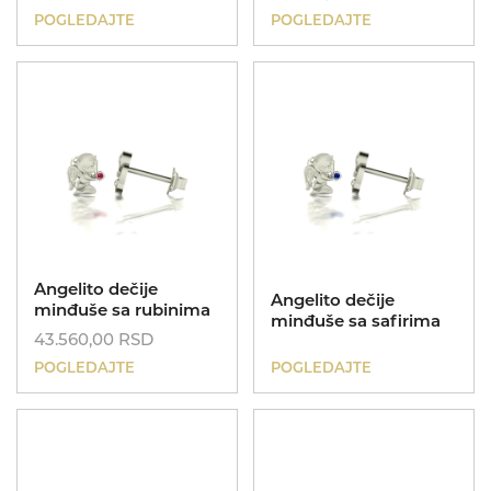
Dečije narukvice
POGLEDAJTE
POGLEDAJTE
Poklon za rođendan
Kinetik
Dečije ogrlice
Poklon za krštenje
Angelito dečije
Angelito dečije
minđuše sa rubinima
minđuše sa safirima
43.560,00
RSD
POGLEDAJTE
POGLEDAJTE
Nasleđe