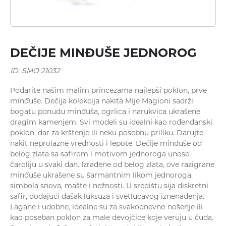
Minđuše
DEČIJE MINĐUŠE JEDNOROG
ID: SMO 21032
Podarite našim malim princezama najlepši poklon, prve
minđuše. Dečija kolekcija nakita Mije Magioni sadrži
bogatu ponudu minđuša, ogrlica i narukvica ukrašene
dragim kamenjem. Svi modeli su idealni kao rođendanski
poklon, dar za krštenje ili neku posebnu priliku. Darujte
Ogrlice
nakit neprolazne vrednosti i lepote. Dečije minđuše od
belog zlata sa safirom i motivom jednoroga unose
čaroliju u svaki dan. Izrađene od belog zlata, ove razigrane
minđuše ukrašene su šarmantnim likom jednoroga,
simbola snova, mašte i nežnosti. U središtu sija diskretni
safir, dodajući dašak luksuza i svetlucavog iznenađenja.
Lagane i udobne, idealne su za svakodnevno nošenje ili
kao poseban poklon za male devojčice koje veruju u čuda.