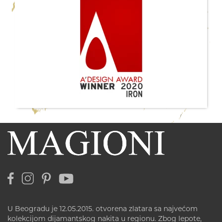
U Beogradu je 12.05.2015. otvorena zlatara sa najvećom
kolekcijom dijamantskog nakita u regionu. Zbog lepote,