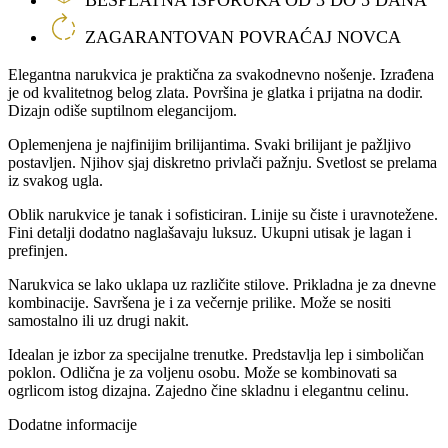
ZAGARANTOVAN POVRAĆAJ NOVCA
Elegantna narukvica je praktična za svakodnevno nošenje. Izrađena
je od kvalitetnog belog zlata. Površina je glatka i prijatna na dodir.
Dizajn odiše suptilnom elegancijom.
Oplemenjena je najfinijim brilijantima. Svaki brilijant je pažljivo
postavljen. Njihov sjaj diskretno privlači pažnju. Svetlost se prelama
iz svakog ugla.
Oblik narukvice je tanak i sofisticiran. Linije su čiste i uravnotežene.
Fini detalji dodatno naglašavaju luksuz. Ukupni utisak je lagan i
prefinjen.
Narukvica se lako uklapa uz različite stilove. Prikladna je za dnevne
kombinacije. Savršena je i za večernje prilike. Može se nositi
samostalno ili uz drugi nakit.
Idealan je izbor za specijalne trenutke. Predstavlja lep i simboličan
poklon. Odlična je za voljenu osobu. Može se kombinovati sa
ogrlicom istog dizajna. Zajedno čine skladnu i elegantnu celinu.
Dodatne informacije