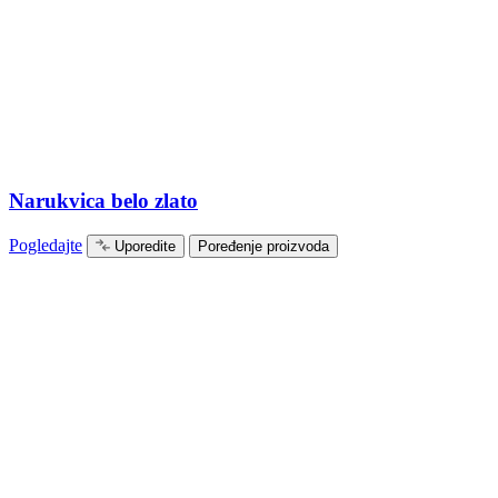
Narukvica belo zlato
Pogledajte
Uporedite
Poređenje proizvoda