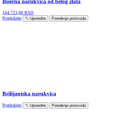
Biserna narukvica od belog zlata
104.723,00
RSD
Pogledajte
Uporedite
Poređenje proizvoda
Brilijantska narukvica
Pogledajte
Uporedite
Poređenje proizvoda