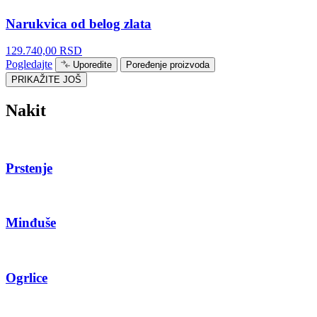
Narukvica od belog zlata
129.740,00
RSD
Pogledajte
Uporedite
Poređenje proizvoda
PRIKAŽITE JOŠ
Nakit
Prstenje
Minđuše
Ogrlice