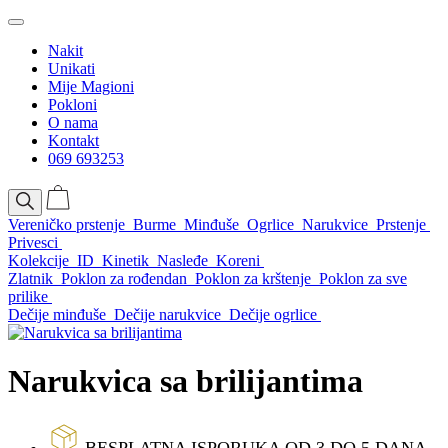
Nakit
Unikati
Mije Magioni
Pokloni
O nama
Kontakt
069 693253
Vereničko prstenje
Burme
Minđuše
Ogrlice
Narukvice
Prstenje
Privesci
Kolekcije
ID
Kinetik
Nasleđe
Koreni
Zlatnik
Poklon za rođendan
Poklon za krštenje
Poklon za sve
prilike
Dečije minđuše
Dečije narukvice
Dečije ogrlice
Narukvica sa brilijantima
BESPLATNA ISPORUKA OD 3 DO 5 DANA