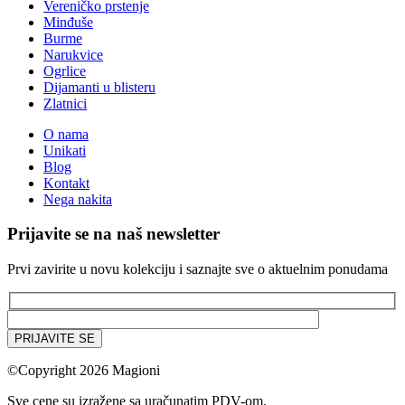
Vereničko prstenje
Minđuše
Burme
Narukvice
Ogrlice
Dijamanti u blisteru
Zlatnici
O nama
Unikati
Blog
Kontakt
Nega nakita
Prijavite se na naš newsletter
Prvi zavirite u novu kolekciju i saznajte sve o aktuelnim ponudama
PRIJAVITE SE
©Copyright 2026 Magioni
Sve cene su izražene sa uračunatim PDV-om.