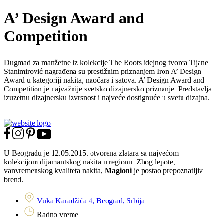
A’ Design Award and
Competition
Dugmad za manžetne iz kolekcije The Roots idejnog tvorca Tijane
Stanimirović nagrađena su prestižnim priznanjem Iron A’ Design
Award u kategoriji nakita, naočara i satova. A’ Design Award and
Competition je najvažnije svetsko dizajnersko priznanje. Predstavlja
izuzetnu dizajnersku izvrsnost i najveće dostignuće u svetu dizajna.
U Beogradu je 12.05.2015. otvorena zlatara sa najvećom
kolekcijom dijamantskog nakita u regionu. Zbog lepote,
vanvremenskog kvaliteta nakita,
Magioni
je postao prepoznatljiv
brend.
Vuka Karadžića 4, Beograd, Srbija
Radno vreme