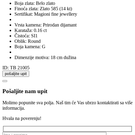
Boja zlata:
Belo zlato
Finoća zlata:
Zlato 585 (14 kt)
Sertifikat:
Magioni fine jewellery
Vrsta kamena:
Prirodan dijamant
Karataža:
0.16 ct
Čistoća:
SI1
Oblik:
Round
Boja kamena:
G
Dimenzije motiva:
18 cm dužina
ID: TB 21005
pošaljite upit
Pošaljite nam upit
Molimo popunite sva polja. Naš tim će Vas ubrzo kontaktirati sa više
informacija.
Hvala na poverenju!