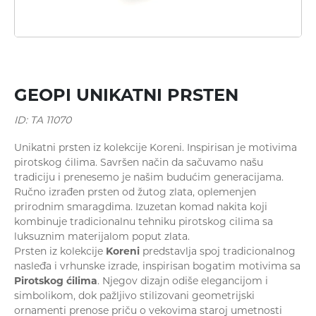
Minđuše
GEOPI UNIKATNI PRSTEN
ID: TA 11070
Unikatni prsten iz kolekcije Koreni. Inspirisan je motivima
pirotskog ćilima. Savršen način da sačuvamo našu
tradiciju i prenesemo je našim budućim generacijama.
Ogrlice
Ručno izrađen prsten od žutog zlata, oplemenjen
prirodnim smaragdima. Izuzetan komad nakita koji
kombinuje tradicionalnu tehniku pirotskog cilima sa
luksuznim materijalom poput zlata.
Prsten iz kolekcije
Koreni
predstavlja spoj tradicionalnog
nasleđa i vrhunske izrade, inspirisan bogatim motivima sa
Pirotskog ćilima
. Njegov dizajn odiše elegancijom i
simbolikom, dok pažljivo stilizovani geometrijski
ornamenti prenose priču o vekovima staroj umetnosti