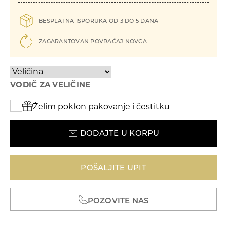
BESPLATNA ISPORUKA OD 3 DO 5 DANA
ZAGARANTOVAN POVRAĆAJ NOVCA
VODIČ ZA VELIČINE
UNIKATI
Želim poklon pakovanje i čestitku
Kolekcije
DODAJTE U KORPU
POŠALJITE UPIT
POZOVITE NAS
ID