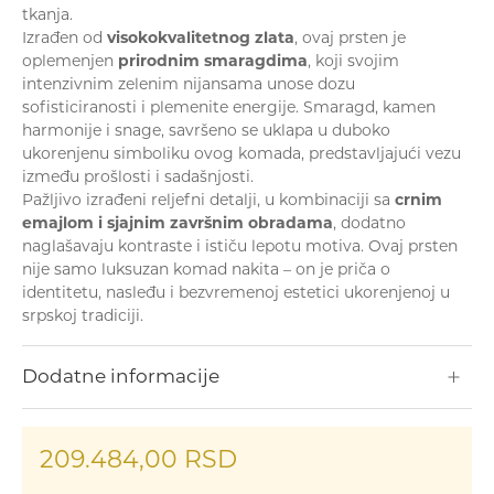
tkanja.
Narukvice
Izrađen od
visokokvalitetnog zlata
, ovaj prsten je
oplemenjen
prirodnim smaragdima
, koji svojim
intenzivnim zelenim nijansama unose dozu
sofisticiranosti i plemenite energije. Smaragd, kamen
harmonije i snage, savršeno se uklapa u duboko
ukorenjenu simboliku ovog komada, predstavljajući vezu
između prošlosti i sadašnjosti.
Pažljivo izrađeni reljefni detalji, u kombinaciji sa
crnim
emajlom i sjajnim završnim obradama
, dodatno
Prstenje
naglašavaju kontraste i ističu lepotu motiva. Ovaj prsten
nije samo luksuzan komad nakita – on je priča o
identitetu, nasleđu i bezvremenoj estetici ukorenjenoj u
srpskoj tradiciji.
Dodatne informacije
209.484,00
RSD
Privesci