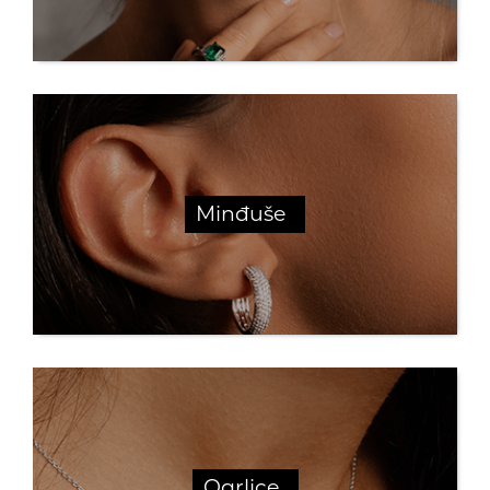
Poklon za sve prilike
Minđuše
Ogrlice