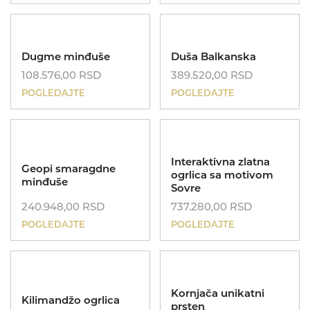
Dugme minđuše
Duša Balkanska
108.576,00
RSD
389.520,00
RSD
Koreni
POGLEDAJTE
POGLEDAJTE
Interaktivna zlatna
Geopi smaragdne
ogrlica sa motivom
minđuše
Sovre
240.948,00
RSD
737.280,00
RSD
POGLEDAJTE
POGLEDAJTE
MIJE MAGIONI
Dečije minđuše
POKLONI
Zlatnik
Kornjača unikatni
O NAMA
Kilimandžo ogrlica
prsten