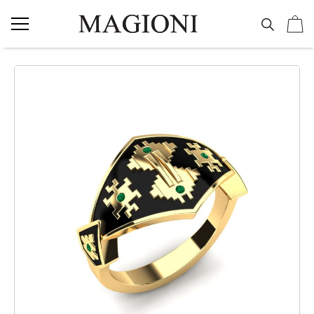
NAKIT
Vereničko prstenje
Burme