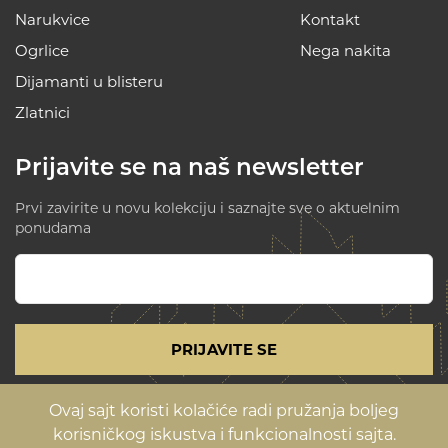
Narukvice
Kontakt
Ogrlice
Nega nakita
Dijamanti u blisteru
Zlatnici
Prijavite se na naš newsletter
Prvi zavirite u novu kolekciju i saznajte sve o aktuelnim
ponudama
PRIJAVITE SE
Ovaj sajt koristi kolačiće radi pružanja boljeg
Uslovi korišćenja i politika privatnosti
korisničkog iskustva i funkcionalnosti sajta.
©Copyright 2026 Magioni