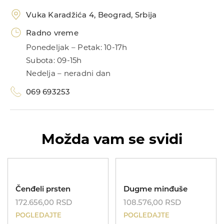
Vuka Karadžića 4, Beograd, Srbija
Radno vreme
Ponedeljak – Petak: 10-17h
Subota: 09-15h
Nedelja – neradni dan
Kinetik
069 693253
Možda vam se svidi
Nasleđe
Čenđeli prsten
Dugme minđuše
172.656,00
RSD
108.576,00
RSD
POGLEDAJTE
POGLEDAJTE