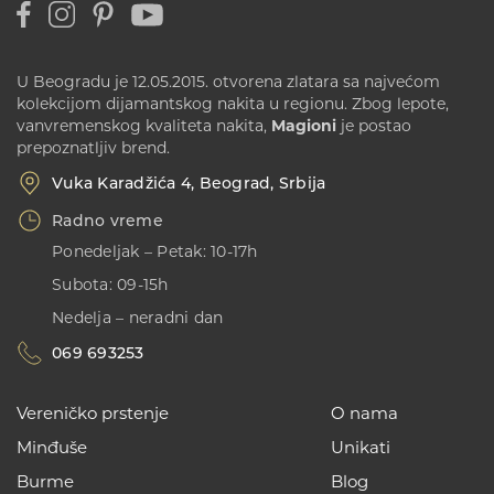
U Beogradu je 12.05.2015. otvorena zlatara sa najvećom
kolekcijom dijamantskog nakita u regionu. Zbog lepote,
vanvremenskog kvaliteta nakita,
Magioni
je postao
prepoznatljiv brend.
Vuka Karadžića 4, Beograd, Srbija
Radno vreme
Ponedeljak – Petak: 10-17h
Subota: 09-15h
Nedelja – neradni dan
069 693253
Vereničko prstenje
O nama
Minđuše
Unikati
Burme
Blog