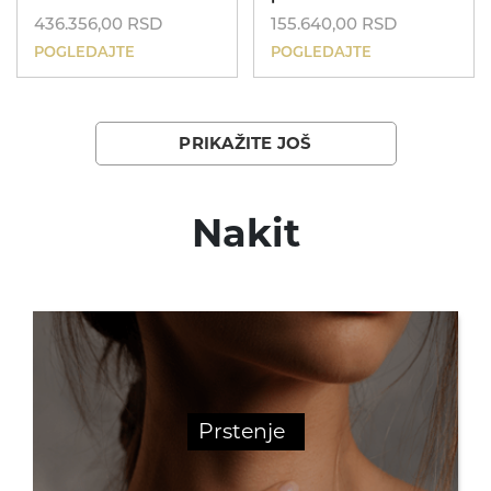
KONTAKT
436.356,00
RSD
155.640,00
RSD
POGLEDAJTE
POGLEDAJTE
069 693253
Dečije narukvice
PRIKAŽITE JOŠ
Poklon za rođendan
Nakit
Dečije ogrlice
Poklon za krštenje
Prstenje