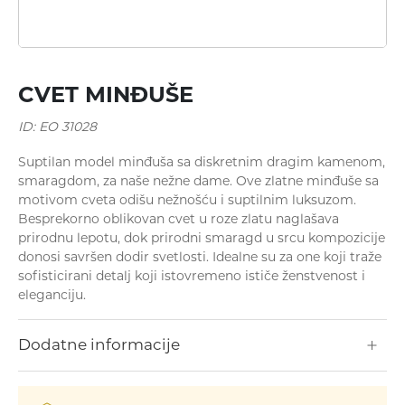
Minđuše
CVET MINĐUŠE
ID: EO 31028
Suptilan model minđuša sa diskretnim dragim kamenom,
smaragdom, za naše nežne dame. Ove zlatne minđuše sa
motivom cveta odišu nežnošću i suptilnim luksuzom.
Besprekorno oblikovan cvet u roze zlatu naglašava
prirodnu lepotu, dok prirodni smaragd u srcu kompozicije
Ogrlice
donosi savršen dodir svetlosti. Idealne su za one koji traže
sofisticirani detalj koji istovremeno ističe ženstvenost i
Narukvice
eleganciju.
Prstenje
Dodatne informacije