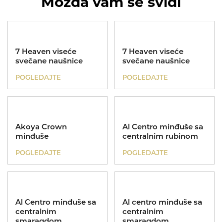
Možda vam se svidi
Poklon za sve prilike
Kinetik
7 Heaven viseće
7 Heaven viseće
svečane naušnice
svečane naušnice
POGLEDAJTE
POGLEDAJTE
Nasleđe
Akoya Crown
Al Centro minđuše sa
minđuše
centralnim rubinom
Koreni
POGLEDAJTE
POGLEDAJTE
Al Centro minđuše sa
Al centro minđuše sa
centralnim
centralnim
smaragdom
smaragdom