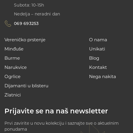
Subota: 10-15h
Nedelja – neradni dan
069 693253
Vereničko prstenje
O nama
Minđuše
Unikati
Burme
Blog
Narukvice
Kontakt
Ogrlice
Nega nakita
Dijamanti u blisteru
Zlatnici
Prijavite se na naš newsletter
Prvi zavirite u novu kolekciju i saznajte sve o aktuelnim
ponudama