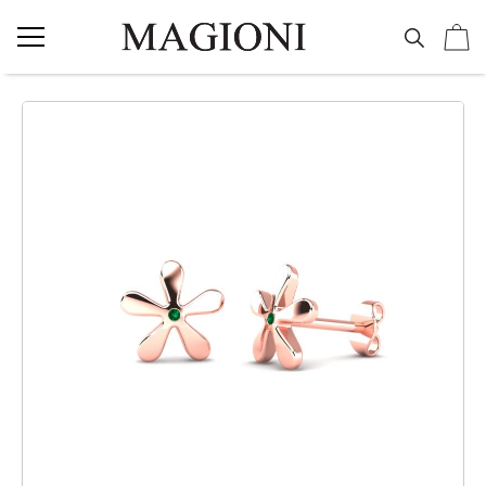
NAKIT
Vereničko prstenje
Burme