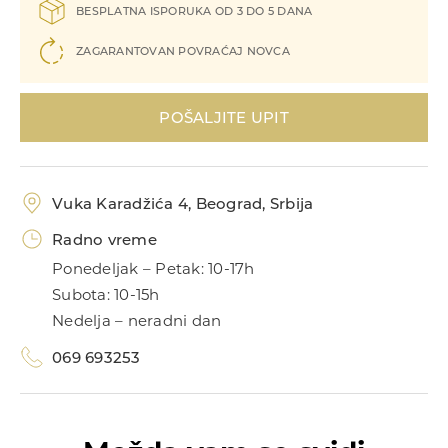
BESPLATNA ISPORUKA OD 3 DO 5 DANA
ZAGARANTOVAN POVRAĆAJ NOVCA
POŠALJITE UPIT
Privesci
UNIKATI
Vuka Karadžića 4, Beograd, Srbija
Kolekcije
Radno vreme
MIJE MAGIONI
Ponedeljak – Petak: 10-17h
Dečije minđuše
POKLONI
Subota: 10-15h
Zlatnik
Nedelja – neradni dan
O NAMA
Dečije narukvice
069 693253
KONTAKT
Poklon za rođendan
Dečije ogrlice
069 693253
Poklon za krštenje
ID