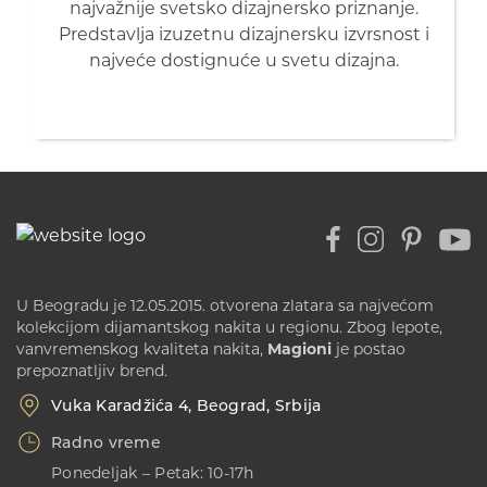
najvažnije svetsko dizajnersko priznanje.
Predstavlja izuzetnu dizajnersku izvrsnost i
najveće dostignuće u svetu dizajna.
U Beogradu je 12.05.2015. otvorena zlatara sa najvećom
kolekcijom dijamantskog nakita u regionu. Zbog lepote,
vanvremenskog kvaliteta nakita,
Magioni
je postao
prepoznatljiv brend.
Vuka Karadžića 4, Beograd, Srbija
Radno vreme
Ponedeljak – Petak: 10-17h