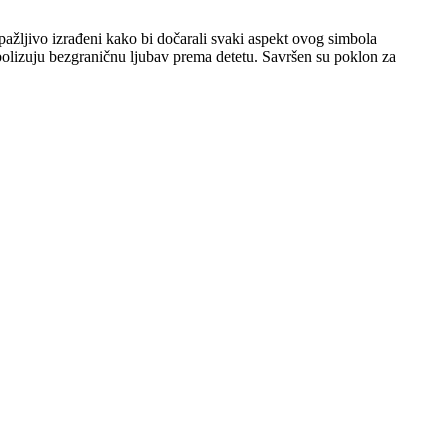
 pažljivo izrađeni kako bi dočarali svaki aspekt ovog simbola
mbolizuju bezgraničnu ljubav prema detetu. Savršen su poklon za