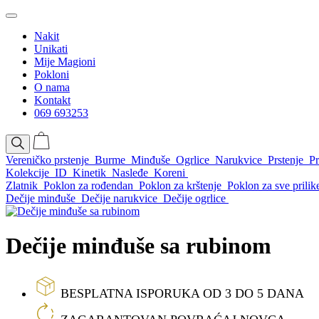
Nakit
Unikati
Mije Magioni
Pokloni
O nama
Kontakt
069 693253
Vereničko prstenje
Burme
Minđuše
Ogrlice
Narukvice
Prstenje
Pr
Kolekcije
ID
Kinetik
Nasleđe
Koreni
Zlatnik
Poklon za rođendan
Poklon za krštenje
Poklon za sve prilik
Dečije minđuše
Dečije narukvice
Dečije ogrlice
Dečije minđuše sa rubinom
BESPLATNA ISPORUKA OD 3 DO 5 DANA