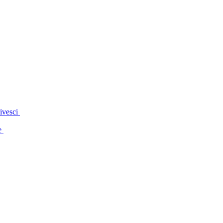
ivesci
e