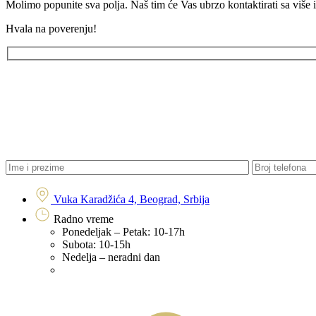
Molimo popunite sva polja. Naš tim će Vas ubrzo kontaktirati sa više 
Hvala na poverenju!
Vuka Karadžića 4, Beograd, Srbija
Radno vreme
Ponedeljak – Petak: 10-17h
Subota: 10-15h
Nedelja – neradni dan