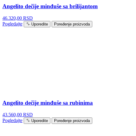
Angelito dečije minđuše sa brilijantom
46.320,00
RSD
Pogledajte
Uporedite
Poređenje proizvoda
Angelito dečije minđuše sa rubinima
43.560,00
RSD
Pogledajte
Uporedite
Poređenje proizvoda