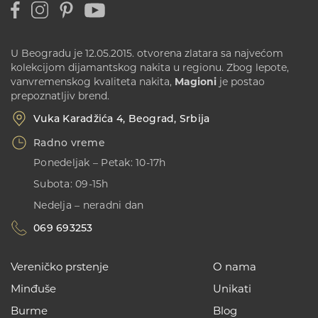
U Beogradu je 12.05.2015. otvorena zlatara sa najvećom
kolekcijom dijamantskog nakita u regionu. Zbog lepote,
vanvremenskog kvaliteta nakita,
Magioni
je postao
prepoznatljiv brend.
Vuka Karadžića 4, Beograd, Srbija
Radno vreme
Ponedeljak – Petak: 10-17h
Subota: 09-15h
Nedelja – neradni dan
069 693253
Vereničko prstenje
O nama
Minđuše
Unikati
Burme
Blog