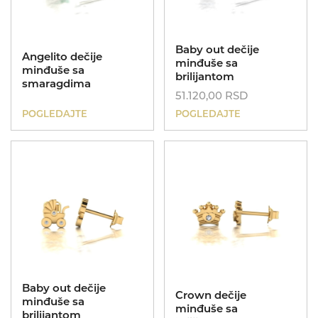
Poklon za sve prilike
Baby out dečije
Angelito dečije
minđuše sa
minđuše sa
brilijantom
smaragdima
Koreni
51.120,00
RSD
POGLEDAJTE
POGLEDAJTE
Baby out dečije
Crown dečije
minđuše sa
minđuše sa
brilijantom