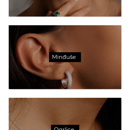
Minđuše
Ogrlice