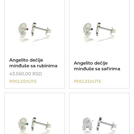
Dečije narukvice
Poklon za rođendan
Kinetik
Angelito dečije
Angelito dečije
Dečije ogrlice
minđuše sa rubinima
minđuše sa safirima
43.560,00
RSD
Poklon za krštenje
POGLEDAJTE
POGLEDAJTE
Nasleđe