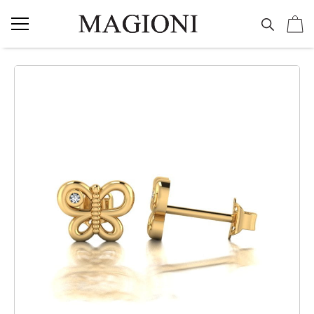
NAKIT
Vereničko prstenje
Burme