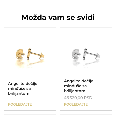
Možda vam se svidi
UNIKATI
Kolekcije
MIJE MAGIONI
Dečije minđuše
POKLONI
Zlatnik
Angelito dečije
O NAMA
Angelito dečije
minđuše sa
minđuše sa
brilijantom
KONTAKT
brilijantom
46.320,00
RSD
069 693253
POGLEDAJTE
POGLEDAJTE
ID