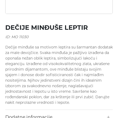
Minđuše
DEČIJE MINĐUŠE LEPTIR
ID: MO 11030
Dečije minđuše sa motivom leptira su šarmantan dodatak
za male devojčice. Svaka minđuša je pažljivo izrađena da
oponaša nežan oblik leptira, simbolizujući lakoću i
eleganciju. Izrađene od visokokvalitetnog zlata, ukrašene
prirodnim dijamantom, ove minđuše blistaju svojim
Ogrlice
sjajem i donose dodir sofisticiranosti čak i najmlađim
nositeljima. Njihov jedinstveni dizajn čini ih idealnim
izborom za svakodnevno nošenje, naglašavajući
jednostavnost i lepotu u isto vreme. Savršene kao
rođendanski poklon, dar za krštenje ili prvi zubić. Darujte
nakit neprolazne vrednosti i lepote.
Dodatne informacije