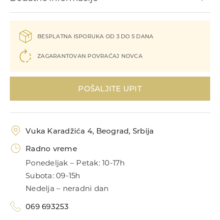
Narukvice
BESPLATNA ISPORUKA OD 3 DO 5 DANA
ZAGARANTOVAN POVRAĆAJ NOVCA
POŠALJITE UPIT
Prstenje
Vuka Karadžića 4, Beograd, Srbija
Radno vreme
Ponedeljak – Petak: 10-17h
Subota: 09-15h
Nedelja – neradni dan
069 693253
Privesci