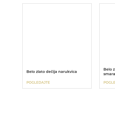
Belo z
Belo zlato dečija narukvica
smar
POGLEDAJTE
POGL