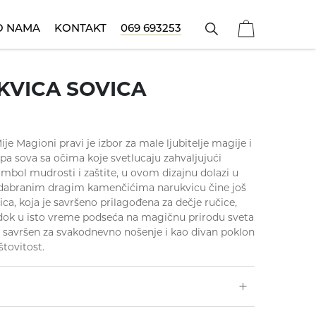
O NAMA
KONTAKT
069 693253
Narukvice
ečije ogrlice
Poklon za sve prilike
Koreni
Prstenje
KVICA SOVICA
ije Magioni pravi je izbor za male ljubitelje magije i
lepa sova sa očima koje svetlucaju zahvaljujući
bol mudrosti i zaštite, u ovom dizajnu dolazi u
odabranim dragim kamenčićima narukvicu čine još
ca, koja je savršeno prilagođena za dečje ručice,
 dok u isto vreme podseća na magičnu prirodu sveta
e savršen za svakodnevno nošenje i kao divan poklon
štovitost.