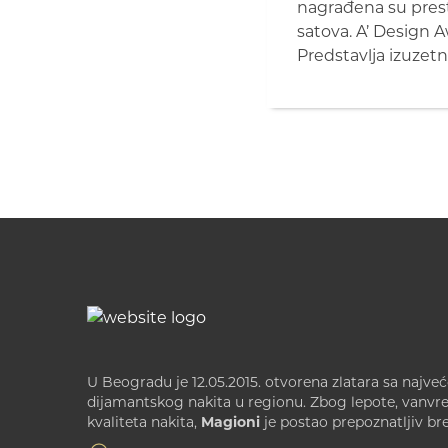
nagrađena su prest
satova. A’ Design 
Predstavlja izuzetn
U Beogradu je 12.05.2015. otvorena zlatara sa najv
dijamantskog nakita u regionu. Zbog lepote, vanv
kvaliteta nakita,
Magioni
je postao prepoznatljiv br