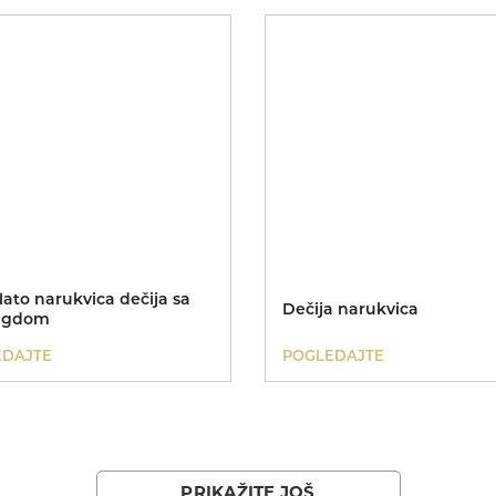
lato narukvica dečija sa
Dečija narukvica
agdom
EDAJTE
POGLEDAJTE
PRIKAŽITE JOŠ