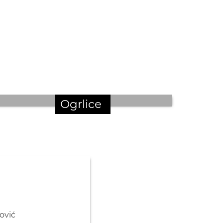
Ogrlice
ović