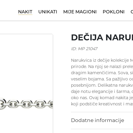
NAKIT
UNIKATI
MIJE MAGIONI
POKLONI
 za rođendan
Minđuše
Dečije narukvice
Kinetik
Ogrlice
Poklon za krštenje
Nasleđe
D
DEČIJA NARU
ID: MP 21047
Narukvica iz dečije kolekcije M
prirode. Na njoj se nalazi pre
dragim kamenčićima. Sova, sim
veselim bojama. Sa pažljivo 
posebnijom. Delikatna narukvi
daje notu elegancije i šarma,
oko nas. Ovaj komad nakita j
koji podstiče kreativnost i ma
Dodatne informacije