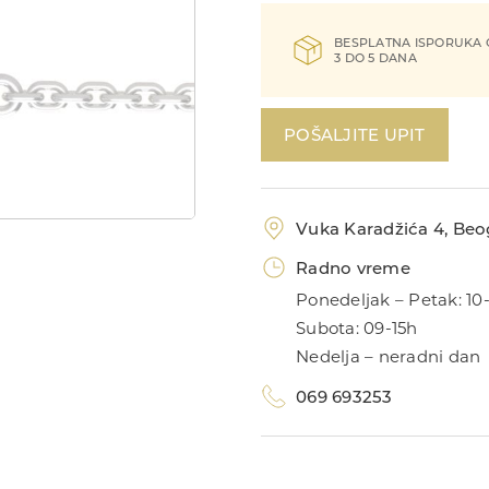
BESPLATNA ISPORUKA
3 DO 5 DANA
POŠALJITE UPIT
Vuka Karadžića 4, Beog
Radno vreme
Ponedeljak – Petak: 10
Subota: 09-15h
Nedelja – neradni dan
069 693253