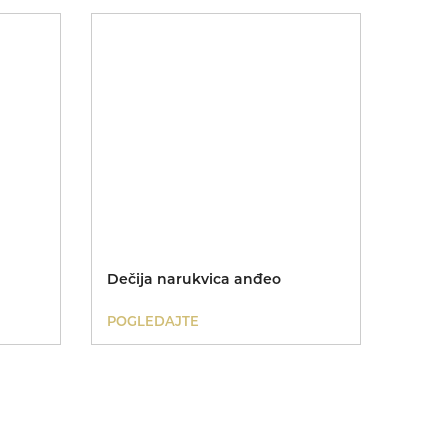
Dečija narukvica anđeo
POGLEDAJTE