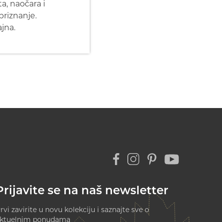
a, naočara i
priznanje.
jna.
Prijavite se na naš newsletter
rvi zavirite u novu kolekciju i saznajte sve o
ktuelnim ponudama