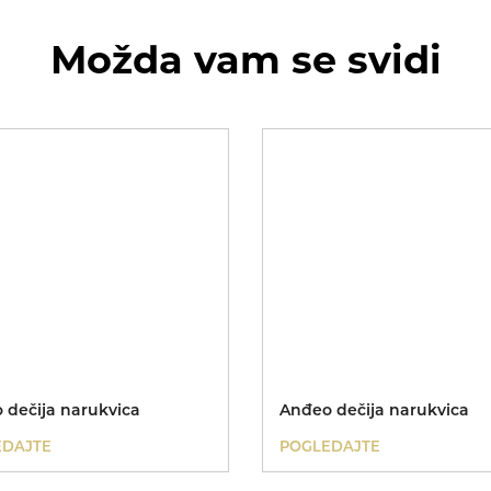
Možda vam se svidi
 dečija narukvica
Anđeo dečija narukvica
EDAJTE
POGLEDAJTE