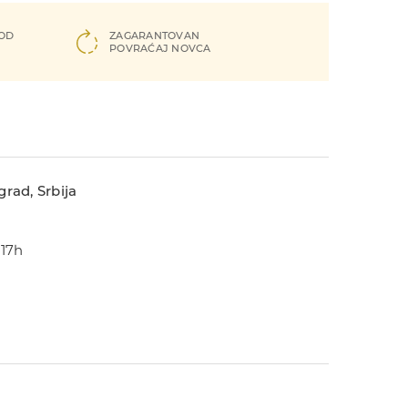
 OD
ZAGARANTOVAN
POVRAĆAJ NOVCA
rad, Srbija
-17h