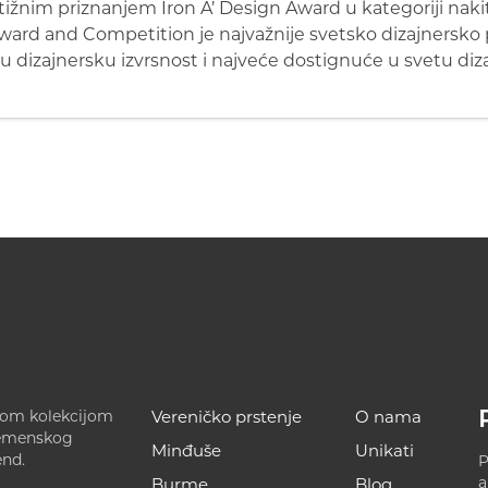
ižnim priznanjem Iron A’ Design Award u kategoriji nakit
Award and Competition je najvažnije svetsko dizajnersko 
u dizajnersku izvrsnost i najveće dostignuće u svetu diza
ećom kolekcijom
Vereničko prstenje
O nama
remenskog
Minđuše
Unikati
end.
P
a
Burme
Blog