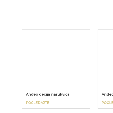
Anđeo dečija narukvica
Anđeo
POGLEDAJTE
POGL