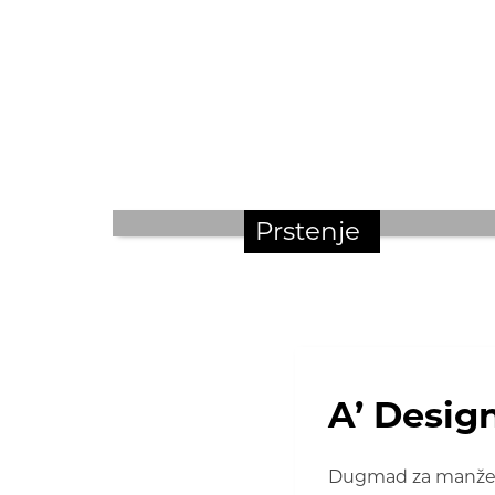
Prstenje
A’ Desig
Dugmad za manžetne