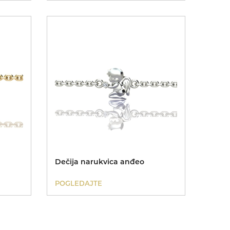
Dečija narukvica anđeo
POGLEDAJTE