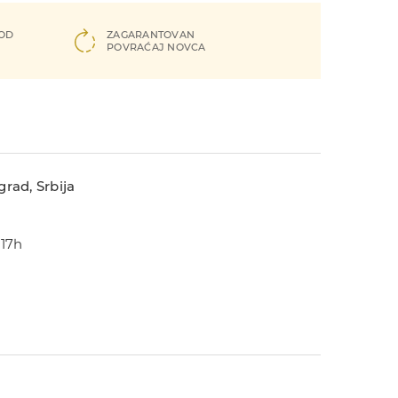
 OD
ZAGARANTOVAN
POVRAĆAJ NOVCA
rad, Srbija
-17h