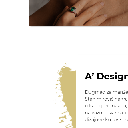
A’ Desig
Dugmad za manžetne
Stanimirović nagra
u kategoriji nakita
najvažnije svetsko 
dizajnersku izvrsno