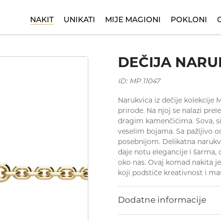
NAKIT
UNIKATI
MIJE MAGIONI
POKLONI
 za rođendan
Minđuše
Dečije narukvice
Kinetik
Ogrlice
Poklon za krštenje
Nasleđe
D
DEČIJA NARU
ID: MP 11047
Narukvica iz dečije kolekcije M
prirode. Na njoj se nalazi pre
dragim kamenčićima. Sova, sim
veselim bojama. Sa pažljivo 
posebnijom. Delikatna narukvi
daje notu elegancije i šarma,
oko nas. Ovaj komad nakita j
koji podstiče kreativnost i ma
Dodatne informacije