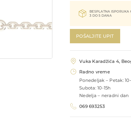
BESPLATNA ISPORUKA
3 DO 5 DANA
POŠALJITE UPIT
Vuka Karadžića 4, Beog
Radno vreme
Ponedeljak – Petak: 10
Subota: 10-15h
Nedelja – neradni dan
069 693253