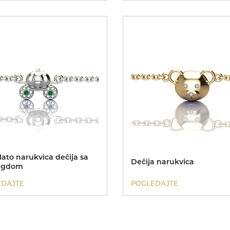
lato narukvica dečija sa
Dečija narukvica
agdom
EDAJTE
POGLEDAJTE