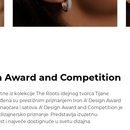
n Award and Competition
 iz kolekcije The Roots idejnog tvorca Tijane
đena su prestižnim priznanjem Iron A’ Design Award
, naočara i satova. A’ Design Award and Competition je
dizajnersko priznanje. Predstavlja izuzetnu
st i najveće dostignuće u svetu dizajna.