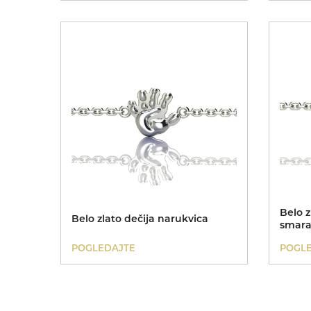
Belo z
Belo zlato dečija narukvica
smar
POGLEDAJTE
POGL