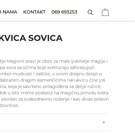
O NAMA
KONTAKT
069 693253
Narukvice
ečije ogrlice
Poklon za sve prilike
Koreni
Prstenje
KVICA SOVICA
ije Magioni pravi je izbor za male ljubitelje magije i
lepa sova sa očima koje svetlucaju zahvaljujući
bol mudrosti i zaštite, u ovom dizajnu dolazi u
odabranim dragim kamenčićima narukvicu čine još
ca, koja je savršeno prilagođena za dečje ručice,
 dok u isto vreme podseća na magičnu prirodu sveta
e savršen za svakodnevno nošenje i kao divan poklon
štovitost.