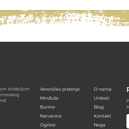
ećom kolekcijom
Vereničko prstenje
O nama
remenskog
Minđuše
Unikati
end.
P
a
Burme
Blog
Narukvice
Kontakt
Ogrlice
Nega