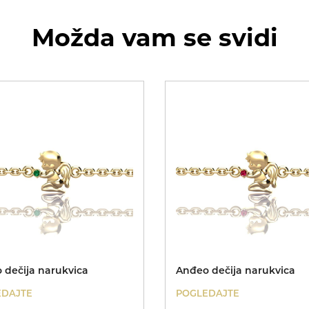
Možda vam se svidi
 dečija narukvica
Anđeo dečija narukvica
EDAJTE
POGLEDAJTE