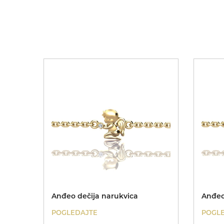
Anđeo dečija narukvica
Anđeo
POGLEDAJTE
POGL