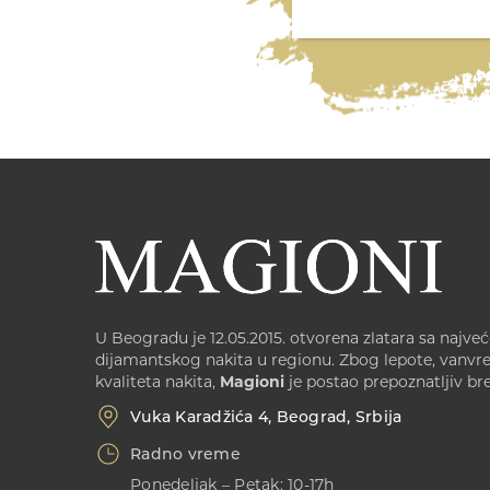
U Beogradu je 12.05.2015. otvorena zlatara sa najv
dijamantskog nakita u regionu. Zbog lepote, vanv
kvaliteta nakita,
Magioni
je postao prepoznatljiv br
Vuka Karadžića 4, Beograd, Srbija
Radno vreme
Ponedeljak – Petak: 10-17h