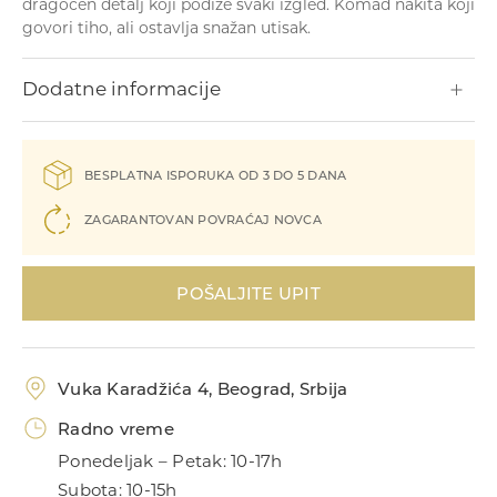
dragocen detalj koji podiže svaki izgled. Komad nakita koji
Narukvice
govori tiho, ali ostavlja snažan utisak.
Dodatne informacije
BESPLATNA ISPORUKA OD 3 DO 5 DANA
ZAGARANTOVAN POVRAĆAJ NOVCA
Prstenje
POŠALJITE UPIT
Vuka Karadžića 4, Beograd, Srbija
Radno vreme
Ponedeljak – Petak: 10-17h
Privesci
Subota: 10-15h