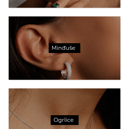
Minđuše
Ogrlice