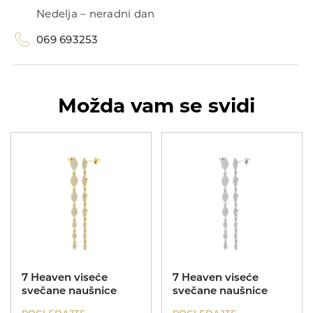
Nedelja – neradni dan
069 693253
Možda vam se svidi
UNIKATI
Kolekcije
MIJE MAGIONI
Dečije minđuše
POKLONI
Zlatnik
O NAMA
KONTAKT
069 693253
7 Heaven viseće
7 Heaven viseće
svečane naušnice
svečane naušnice
ID