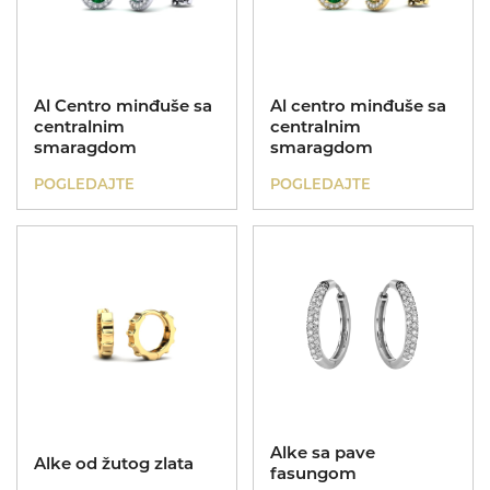
Poklon za sve prilike
Al Centro minđuše sa
Al centro minđuše sa
centralnim
centralnim
Koreni
smaragdom
smaragdom
POGLEDAJTE
POGLEDAJTE
Alke sa pave
Alke od žutog zlata
fasungom