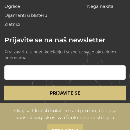
Ogrlice
Nega nakita
Dijamanti u blisteru
Zlatnici
Prijavite se na naš newsletter
Prvi zavirite u novu kolekciju i saznajte sve o aktuelnim
ponudama
PRIJAVITE SE
Ovaj sajt koristi kolačiće radi pružanja boljeg
Uslovi korišćenja i politika privatnosti
korisničkog iskustva i funkcionalnosti sajta.
©Copyright 2026 Magioni
Sve cene su izražene sa uračunatim PDV-om.