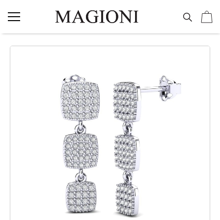
NAKIT
Vereničko prstenje
Burme