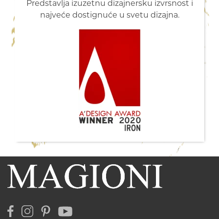
Predstavlja izuzetnu dizajnersku izvrsnost i
najveće dostignuće u svetu dizajna.