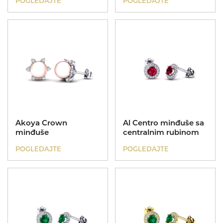
POGLEDAJTE
POGLEDAJTE
Dečije narukvice
Poklon za rođendan
Kinetik
Dečije ogrlice
Akoya Crown
Al Centro minđuše sa
Poklon za krštenje
minđuše
centralnim rubinom
POGLEDAJTE
POGLEDAJTE
Nasleđe