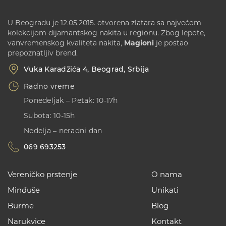
U Beogradu je 12.05.2015. otvorena zlatara sa najvećom
kolekcijom dijamantskog nakita u regionu. Zbog lepote,
vanvremenskog kvaliteta nakita,
Magioni
je postao
prepoznatljiv brend.
Vuka Karadžića 4, Beograd, Srbija
Radno vreme
Ponedeljak – Petak: 10-17h
Subota: 10-15h
Nedelja – neradni dan
069 693253
Vereničko prstenje
O nama
Minđuše
Unikati
Burme
Blog
Narukvice
Kontakt