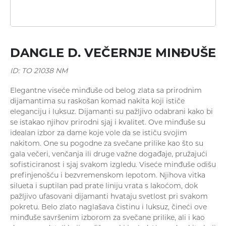
Minđuše
DANGLE D. VEČERNJE MINĐUŠE
ID: TO 21038 NM
Elegantne viseće minđuše od belog zlata sa prirodnim
dijamantima su raskošan komad nakita koji ističe
eleganciju i luksuz. Dijamanti su pažljivo odabrani kako bi
se istakao njihov prirodni sjaj i kvalitet. Ove minđuše su
idealan izbor za dame koje vole da se ističu svojim
Ogrlice
nakitom. One su pogodne za svečane prilike kao što su
gala večeri, venčanja ili druge važne događaje, pružajući
sofisticiranost i sjaj svakom izgledu. Viseće minđuše odišu
prefinjenošću i bezvremenskom lepotom. Njihova vitka
silueta i suptilan pad prate liniju vrata s lakoćom, dok
pažljivo ufasovani dijamanti hvataju svetlost pri svakom
pokretu. Belo zlato naglašava čistinu i luksuz, čineći ove
minđuše savršenim izborom za svečane prilike, ali i kao