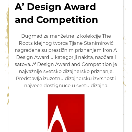
A’ Design Award
and Competition
Dugmad za manžetne iz kolekcije The
Roots idejnog tvorca Tijane Stanimirović
nagrađena su prestižnim priznanjem Iron A’
Design Award u kategoriji nakita, naočara i
satova. A’ Design Award and Competition je
najvažnije svetsko dizajnersko priznanje.
Predstavlja izuzetnu dizajnersku izvrsnost i
najveće dostignuće u svetu dizajna.