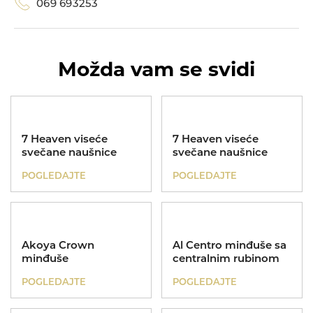
069 693253
Narukvice
Možda vam se svidi
7 Heaven viseće
7 Heaven viseće
svečane naušnice
svečane naušnice
Prstenje
POGLEDAJTE
POGLEDAJTE
Akoya Crown
Al Centro minđuše sa
minđuše
centralnim rubinom
POGLEDAJTE
POGLEDAJTE
Privesci