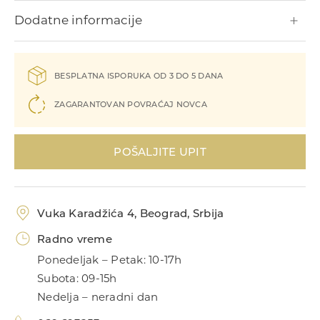
Dodatne informacije
Minđuše
BESPLATNA ISPORUKA OD 3 DO 5 DANA
ZAGARANTOVAN POVRAĆAJ NOVCA
POŠALJITE UPIT
Ogrlice
Vuka Karadžića 4, Beograd, Srbija
Radno vreme
Ponedeljak – Petak: 10-17h
Subota: 09-15h
Nedelja – neradni dan