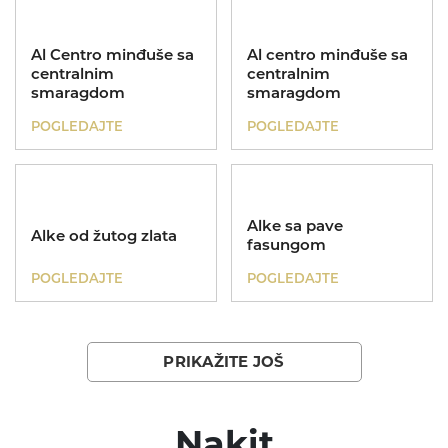
Al Centro minđuše sa
Al centro minđuše sa
centralnim
centralnim
smaragdom
smaragdom
POGLEDAJTE
POGLEDAJTE
UNIKATI
Kolekcije
Alke sa pave
MIJE MAGIONI
Alke od žutog zlata
fasungom
Dečije minđuše
POKLONI
POGLEDAJTE
POGLEDAJTE
Zlatnik
O NAMA
KONTAKT
PRIKAŽITE JOŠ
069 693253
ID
Nakit