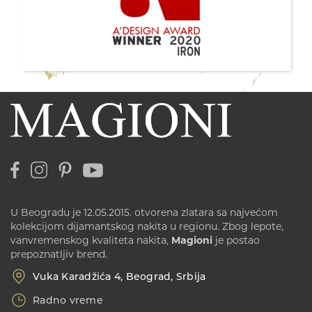
U Beogradu je 12.05.2015. otvorena zlatara sa najvećom
kolekcijom dijamantskog nakita u regionu. Zbog lepote,
vanvremenskog kvaliteta nakita,
Magioni
je postao
prepoznatljiv brend.
Vuka Karadžića 4, Beograd, Srbija
Radno vreme