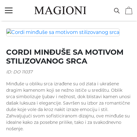
NAKIT
Vereničko prstenje
CORDI MINĐUŠE SA MOTIVOM
STILIZOVANOG SRCA
ID: DO 11037
Minđuše u obliku srca izrađene su od zlata i ukrašene
dragim kamenom koji se nežno ističe u središtu. Oblik
Burme
srca simbolizuje ljubav i nežnost, dok blistavi kamen unosi
dašak luksuza i elegancije. Savršen su izbor za romantične
duše koje vole da kroz nakit izraze emociju i stil.
Zahvaljujući svom sofisticiranom dizajnu, ove minđuše su
idealne kako za posebne prilike, tako i za svakodnevno
nošenje.