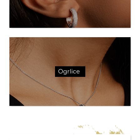
Poklon za sve prilike
Koreni
Ogrlice