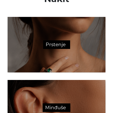
Dečije narukvice
Poklon za rođendan
Kinetik
Prstenje
Dečije ogrlice
Poklon za krštenje
Nasleđe
Minđuše