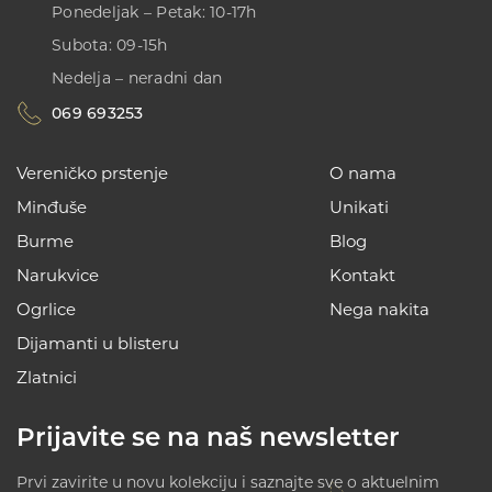
Ponedeljak – Petak: 10-17h
Subota: 09-15h
Nedelja – neradni dan
069 693253
Vereničko prstenje
O nama
Minđuše
Unikati
Burme
Blog
Narukvice
Kontakt
Ogrlice
Nega nakita
Dijamanti u blisteru
Zlatnici
Prijavite se na naš newsletter
Prvi zavirite u novu kolekciju i saznajte sve o aktuelnim