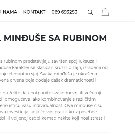
O NAMA
KONTAKT
069 693253
Narukvice
ečije ogrlice
Poklon za sve prilike
Koreni
Prstenje
L MINĐUŠE SA RUBINOM
 s rubinom predstavljaju savršen spoj luksuza i
đuše karakteriše klasičan kružni dizajn, izrađene od
 daje elegantan sjaj. Svaka minđuša je ukrašena
tvena crvena boja dodaje dašak dramatičnosti i
lo da želite da upotpunite svakodnevni ili večernji
 stil omogućava lako kombinovanje s različitim
no ističu vašu individualnost. Ove minđuše nisu
a investicija, koja će vas pratiti kroz posebne
bi ili voljenoj osobi komad nakita koji nosi strast i