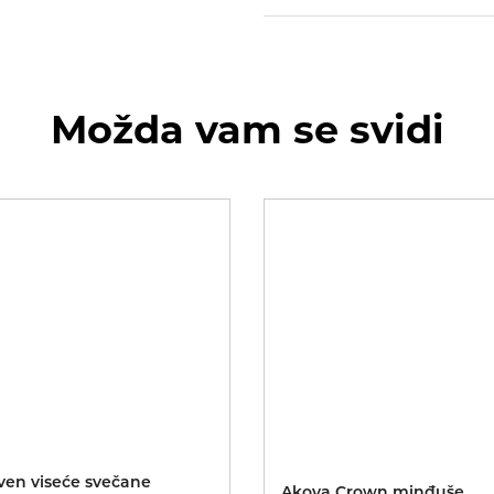
Možda vam se svidi
ven viseće svečane
Akoya Crown minđuše