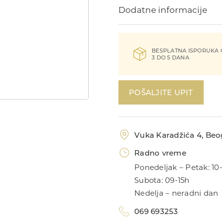
Dodatne informacije
BESPLATNA ISPORUKA
3 DO 5 DANA
POŠALJITE UPIT
Vuka Karadžića 4, Beog
Radno vreme
Ponedeljak – Petak: 10
Subota: 09-15h
Nedelja – neradni dan
069 693253