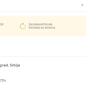
 OD
ZAGARANTOVAN
POVRAĆAJ NOVCA
rad, Srbija
-17h