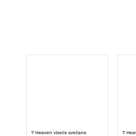
7 Heaven viseće svečane
7 Hea