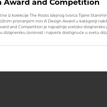
n Award and Competition
 iz kolekcije The Roots idejnog tvorca Tijane Stanimir
ižnim priznanjem Iron A’ Design Award u kategoriji nakit
Award and Competition je najvažnije svetsko dizajnersko 
u dizajnersku izvrsnost i najveće dostignuće u svetu diza