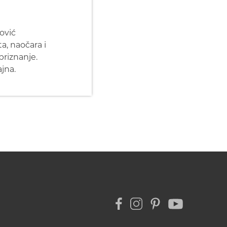
ović
a, naočara i
priznanje.
jna.