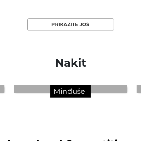
PRIKAŽITE JOŠ
Nakit
Minđuše