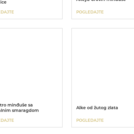
ice
EDAJTE
POGLEDAJTE
ntro minđuše sa
Alke od žutog zlata
alnim smaragdom
EDAJTE
POGLEDAJTE