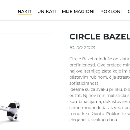
NAKIT
UNIKATI
MIJE MAGIONI
POKLONI
 za rođendan
Minđuše
Dečije narukvice
Kinetik
Ogrlice
Poklon za krštenje
Nasleđe
D
CIRCLE BAZE
ID: RO 21073
Circle Bazel minđuše od zlata
prefinjenosti. Ove prelepe min
najkvalitetnijeg zlata koje im
blistavim rubinom, čija stras
sofisticiranosti.
Idealne su za svaku priliku, bi
outfit. Njihov minimalistički
kombinacijama, dok istovreme
samo modni dodatak već i prav
trenutke u životu. Poklonite se
eleganciju svakog dana.