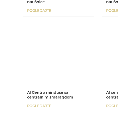
naušnice
naušn
POGLEDAJTE
POGL
Al Centro minđuše sa
Al ce
centralnim smaragdom
centr
POGLEDAJTE
POGL