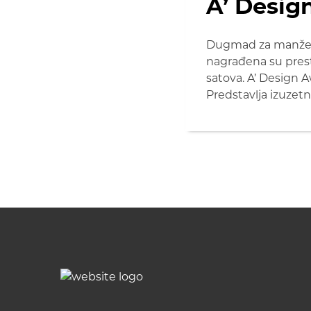
A’ Desig
Dugmad za manžetne
nagrađena su prest
satova. A’ Design 
Predstavlja izuzetn