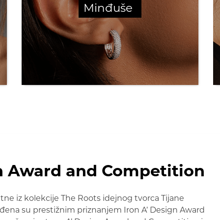
Minđuše
n Award and Competition
 iz kolekcije The Roots idejnog tvorca Tijane
đena su prestižnim priznanjem Iron A’ Design Award