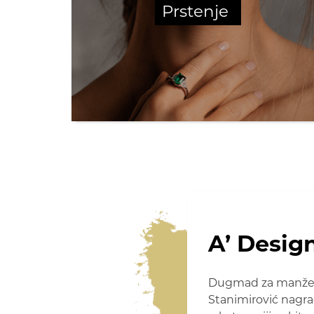
Prstenje
A’ Desig
Dugmad za manžetne
Stanimirović nagra