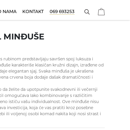
O NAMA
KONTAKT
069 693253
Narukvice
ečije ogrlice
Poklon za sve prilike
Koreni
Prstenje
L MINĐUŠE
 s rubinom predstavljaju savršen spoj luksuza i
đuše karakteriše klasičan kružni dizajn, izrađene od
 daje elegantan sjaj. Svaka minđuša je ukrašena
tvena crvena boja dodaje dašak dramatičnosti i
lo da želite da upotpunite svakodnevni ili večernji
 stil omogućava lako kombinovanje s različitim
no ističu vašu individualnost. Ove minđuše nisu
a investicija, koja će vas pratiti kroz posebne
bi ili voljenoj osobi komad nakita koji nosi strast i