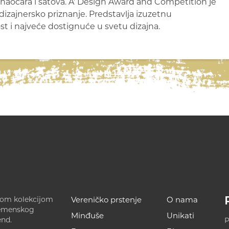
, naočara i satova. A’ Design Award and Competition je
dizajnersko priznanje. Predstavlja izuzetnu
st i najveće dostignuće u svetu dizajna.
ećom kolekcijom
Vereničko prstenje
O nama
remenskog
Minđuše
Unikati
end.
P