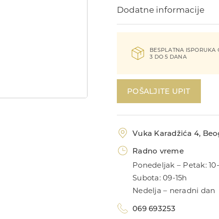
Dodatne informacije
BESPLATNA ISPORUKA
3 DO 5 DANA
POŠALJITE UPIT
Vuka Karadžića 4, Beog
Radno vreme
Ponedeljak – Petak: 10
Subota: 09-15h
Nedelja – neradni dan
069 693253