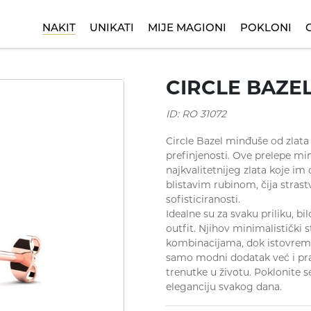
NAKIT
UNIKATI
MIJE MAGIONI
POKLONI
 za rođendan
Minđuše
Dečije narukvice
Kinetik
Ogrlice
Poklon za krštenje
Nasleđe
D
CIRCLE BAZE
ID: RO 31072
Circle Bazel minđuše od zlata
prefinjenosti. Ove prelepe min
najkvalitetnijeg zlata koje im
blistavim rubinom, čija stras
sofisticiranosti.
Idealne su za svaku priliku, bi
outfit. Njihov minimalistički
kombinacijama, dok istovreme
samo modni dodatak već i prav
trenutke u životu. Poklonite se
eleganciju svakog dana.