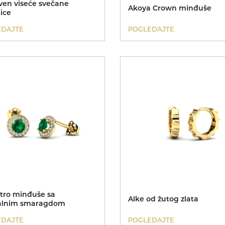
ven viseće svečane
Akoya Crown minđuše
ice
EDAJTE
POGLEDAJTE
ntro minđuše sa
Alke od žutog zlata
alnim smaragdom
EDAJTE
POGLEDAJTE