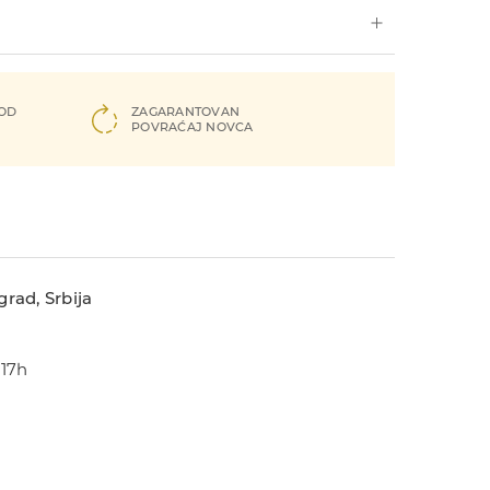
 OD
ZAGARANTOVAN
POVRAĆAJ NOVCA
rad, Srbija
-17h