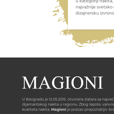
u kategoriji nakita
najvažnije svetsko 
dizajnersku izvrsno
U Beogradu je 12.05.2015. otvorena zlatara sa najv
dijamantskog nakita u regionu. Zbog lepote, vanv
kvaliteta nakita,
Magioni
je postao prepoznatljiv br