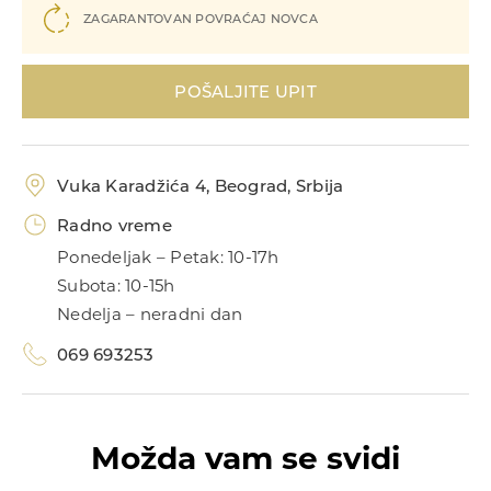
ZAGARANTOVAN POVRAĆAJ NOVCA
Narukvice
POŠALJITE UPIT
Vuka Karadžića 4, Beograd, Srbija
Radno vreme
Prstenje
Ponedeljak – Petak: 10-17h
Subota: 10-15h
Nedelja – neradni dan
069 693253
Možda vam se svidi
Privesci