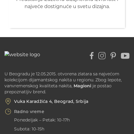
najveće dostignuće u svetu dizajna.
U Beogradu je 12.05.2015. otvorena zlatara sa najvećom
kolekcijom dijamantskog nakita u regionu. Zbog lepote,
vanvremenskog kvaliteta nakita,
Magioni
je postao
prepoznatljiv brend.
Vuka Karadžića 4, Beograd, Srbija
Radno vreme
Ponedeljak – Petak: 10-17h
Subota: 10-15h