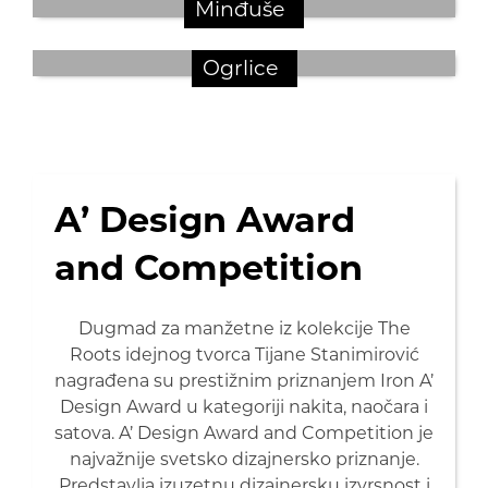
Minđuše
Ogrlice
A’ Design Award
and Competition
Dugmad za manžetne iz kolekcije The
Roots idejnog tvorca Tijane Stanimirović
nagrađena su prestižnim priznanjem Iron A’
Design Award u kategoriji nakita, naočara i
satova. A’ Design Award and Competition je
najvažnije svetsko dizajnersko priznanje.
Predstavlja izuzetnu dizajnersku izvrsnost i