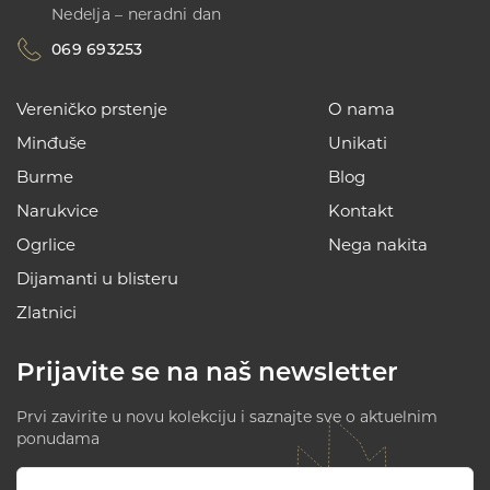
Nedelja – neradni dan
069 693253
Vereničko prstenje
O nama
Minđuše
Unikati
Burme
Blog
Narukvice
Kontakt
Ogrlice
Nega nakita
Dijamanti u blisteru
Zlatnici
Prijavite se na naš newsletter
Prvi zavirite u novu kolekciju i saznajte sve o aktuelnim
ponudama