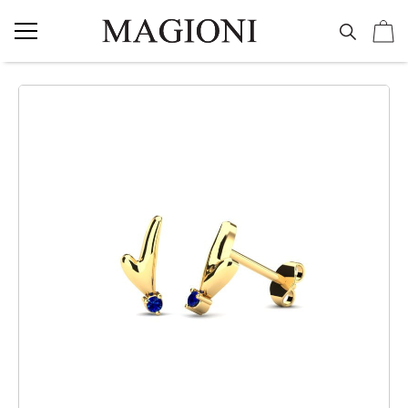
NAKIT
Vereničko prstenje
Burme