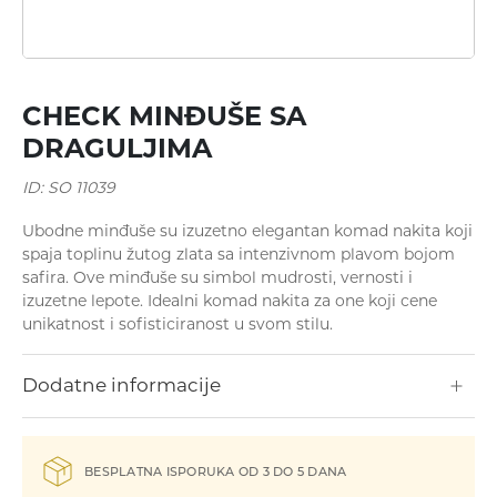
Minđuše
CHECK MINĐUŠE SA
DRAGULJIMA
ID: SO 11039
Ubodne minđuše su izuzetno elegantan komad nakita koji
spaja toplinu žutog zlata sa intenzivnom plavom bojom
safira. Ove minđuše su simbol mudrosti, vernosti i
Ogrlice
izuzetne lepote. Idealni komad nakita za one koji cene
unikatnost i sofisticiranost u svom stilu.
Dodatne informacije
BESPLATNA ISPORUKA OD 3 DO 5 DANA