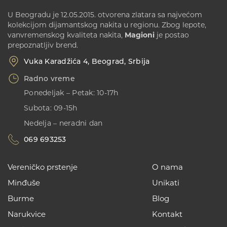
U Beogradu je 12.05.2015. otvorena zlatara sa najvećom
kolekcijom dijamantskog nakita u regionu. Zbog lepote,
vanvremenskog kvaliteta nakita,
Magioni
je postao
prepoznatljiv brend.
Vuka Karadžića 4, Beograd, Srbija
Radno vreme
Ponedeljak – Petak: 10-17h
Subota: 09-15h
Nedelja – neradni dan
069 693253
Vereničko prstenje
O nama
Minđuše
Unikati
Burme
Blog
Narukvice
Kontakt