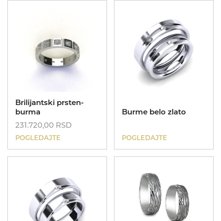
UNIKATI
Brilijantski prsten-
Kolekcije
burma
Burme belo zlato
MIJE MAGIONI
231.720,00
RSD
Dečije minđuše
POKLONI
POGLEDAJTE
POGLEDAJTE
Zlatnik
O NAMA
KONTAKT
069 693253
ID