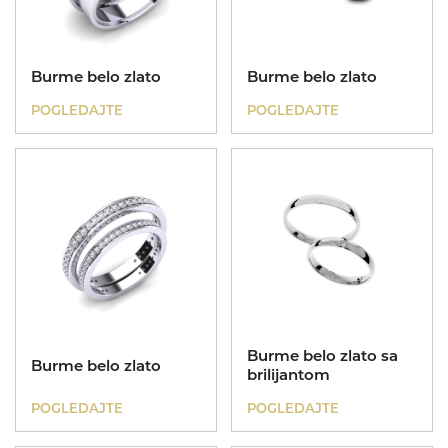
Dečije narukvice
Poklon za rođendan
Burme belo zlato
Burme belo zlato
POGLEDAJTE
POGLEDAJTE
Kinetik
Dečije ogrlice
Poklon za krštenje
Burme belo zlato sa
Burme belo zlato
Nasleđe
brilijantom
POGLEDAJTE
POGLEDAJTE