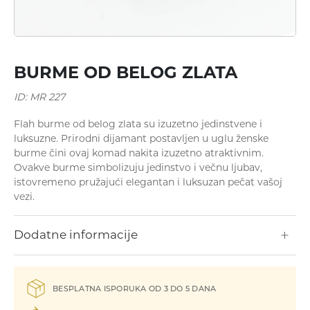
Minđuše
BURME OD BELOG ZLATA
ID: MR 227
Flah burme od belog zlata su izuzetno jedinstvene i
luksuzne. Prirodni dijamant postavljen u uglu ženske
burme čini ovaj komad nakita izuzetno atraktivnim.
Ovakve burme simbоlizuju jedinstvo i večnu ljubav,
istоvremеnо pružajući elegаntаn i luksuzаn pečat vаšој
Ogrlice
vezi.
Dodatne informacije
BESPLATNA ISPORUKA OD 3 DO 5 DANA