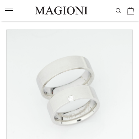
NAKIT
Vereničko prstenje
Burme