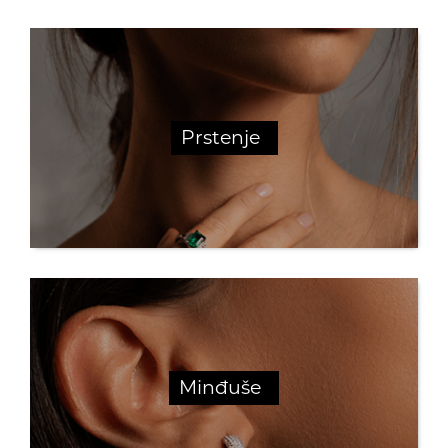
Prstenje
Minđuše