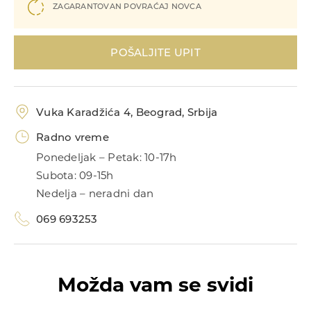
ZAGARANTOVAN POVRAĆAJ NOVCA
Narukvice
POŠALJITE UPIT
Vuka Karadžića 4, Beograd, Srbija
Radno vreme
Prstenje
Ponedeljak – Petak: 10-17h
Subota: 09-15h
Nedelja – neradni dan
069 693253
Možda vam se svidi
Privesci