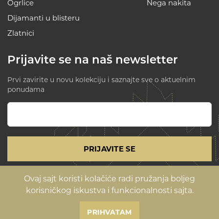
Ogrlice
Nega nakita
Dijamanti u blisteru
Zlatnici
Prijavite se na naš newsletter
Prvi zavirite u novu kolekciju i saznajte sve o aktuelnim
ponudama
PRIJAVITE SE
Ovaj sajt koristi kolačiće radi pružanja boljeg
Uslovi korišćenja i politika privatnosti
korisničkog iskustva i funkcionalnosti sajta.
©Copyright 2026 Magioni
Sve cene su izražene sa uračunatim PDV-om.
PRIHVATAM