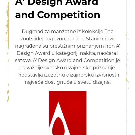
A’ Design Award
and Competition
Dugmad za manžetne iz kolekcije The
Roots idejnog tvorca Tijane Stanimirović
nagrađena su prestižnim priznanjem Iron A’
Design Award u kategoriji nakita, naočara i
satova. A’ Design Award and Competition je
najvažnije svetsko dizajnersko priznanje.
Predstavlja izuzetnu dizajnersku izvrsnost i
najveće dostignuće u svetu dizajna.