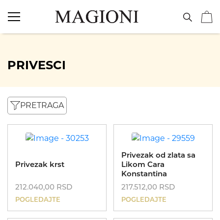
NAKIT
Vereničko prstenje
PRIVESCI
Burme
PRETRAGA
Minđuše
Ogrlice
Privezak od zlata sa
Narukvice
Privezak krst
Likom Cara
Konstantina
212.040,00
RSD
217.512,00
RSD
Prstenje
POGLEDAJTE
POGLEDAJTE
Privesci