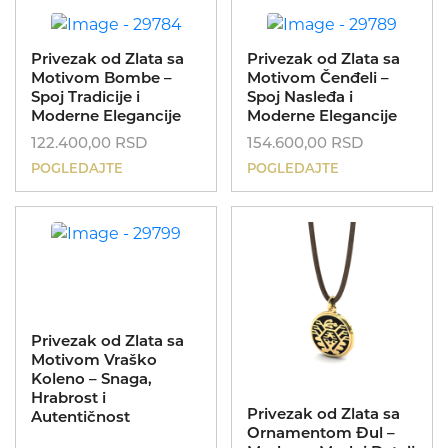
Privezak od Zlata sa
Privezak od Zlata sa
UNIKATI
Motivom Bombe –
Motivom Čenđeli –
Kolekcije
Spoj Tradicije i
Spoj Nasleđa i
MIJE MAGIONI
Moderne Elegancije
Moderne Elegancije
Dečije minđuše
122.400,00
RSD
154.600,00
RSD
ID
POKLONI
POGLEDAJTE
POGLEDAJTE
Zlatnik
O NAMA
Dečije narukvice
Kinetik
KONTAKT
Poklon za rođendan
Dečije ogrlice
Nasleđe
069 693253
Poklon za krštenje
Koreni
Privezak od Zlata sa
Poklon za sve prilike
Motivom Vraško
Koleno – Snaga,
Hrabrost i
Privezak od Zlata sa
Autentičnost
Ornamentom Đul –