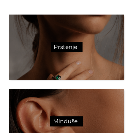
Prstenje
Minđuše