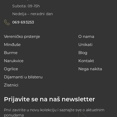
Subota: 09-15h
Nedelja – neradni dan
069 693253
Vereničko prstenje
O nama
Minđuše
Unikati
Burme
Blog
Narukvice
Kontakt
Ogrlice
Nega nakita
Dijamanti u blisteru
Zlatnici
Prijavite se na naš newsletter
Prvi zavirite u novu kolekciju i saznajte sve o aktuelnim
ponudama