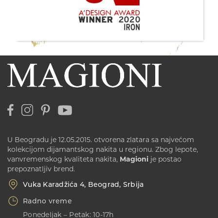
U Beogradu je 12.05.2015. otvorena zlatara sa najvećom
kolekcijom dijamantskog nakita u regionu. Zbog lepote,
vanvremenskog kvaliteta nakita,
Magioni
je postao
prepoznatljiv brend.
Vuka Karadžića 4, Beograd, Srbija
Radno vreme
Ponedeljak – Petak: 10-17h